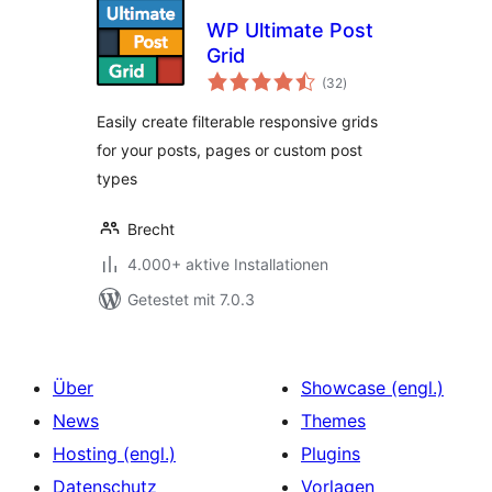
WP Ultimate Post
Grid
Bewertungen
(32
)
insgesamt
Easily create filterable responsive grids
for your posts, pages or custom post
types
Brecht
4.000+ aktive Installationen
Getestet mit 7.0.3
Über
Showcase (engl.)
News
Themes
Hosting (engl.)
Plugins
Datenschutz
Vorlagen