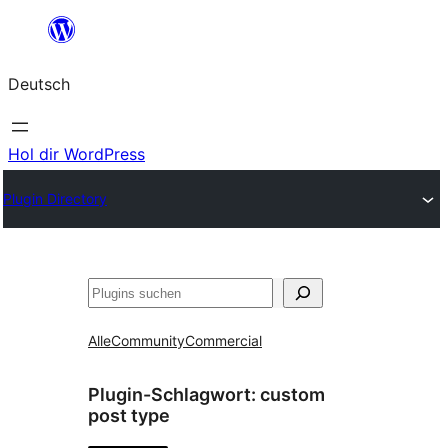
Zum
Inhalt
Deutsch
springen
Hol dir WordPress
Plugin Directory
Suchen
Alle
Community
Commercial
Plugin-Schlagwort:
custom
post type