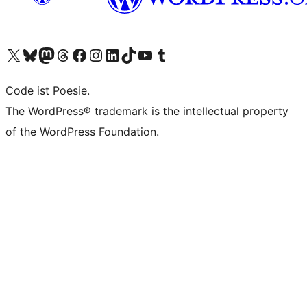
Unser X-Konto (früher Twitter) besuchen
Unser Bluesky-Konto besuchen
Unser Mastodon-Konto besuchen
Unser Threads-Konto besuchen
Unsere Facebook-Seite besuchen
Unser Instagram-Konto besuchen
Unser LinkedIn-Konto besuchen
Unser TikTok-Konto besuchen
Unseren YouTube-Kanal besuchen
Unser Tumblr-Konto besuchen
Code ist Poesie.
The WordPress® trademark is the intellectual property
of the WordPress Foundation.