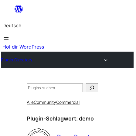
Zum
Inhalt
Deutsch
springen
Hol dir WordPress
Plugin Directory
Suchen
Alle
Community
Commercial
Plugin-Schlagwort:
demo