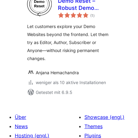
Demo Reset –
Robust Demo
Bewertungen
Website
(1
)
insgesamt
Automation
Let customers explore your Demo
Websites beyond the frontend. Let them
try as Editor, Author, Subscriber or
Anyone—without risking permanent
changes.
Anjana Hemachandra
weniger als 10 aktive Installationen
Getestet mit 6.9.5
Über
Showcase (engl.)
News
Themes
Hosting (engl.)
Plugins