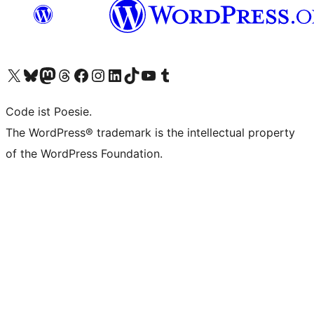
Unser X-Konto (früher Twitter) besuchen
Unser Bluesky-Konto besuchen
Unser Mastodon-Konto besuchen
Unser Threads-Konto besuchen
Unsere Facebook-Seite besuchen
Unser Instagram-Konto besuchen
Unser LinkedIn-Konto besuchen
Unser TikTok-Konto besuchen
Unseren YouTube-Kanal besuchen
Unser Tumblr-Konto besuchen
Code ist Poesie.
The WordPress® trademark is the intellectual property
of the WordPress Foundation.