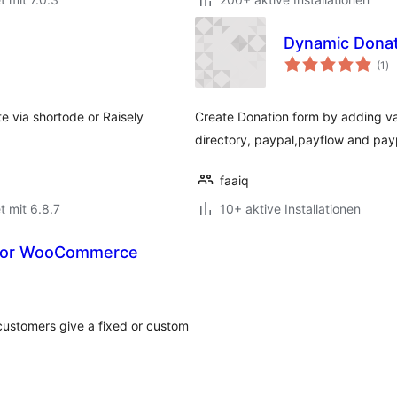
Dynamic Donat
Be
(1
)
in
te via shortode or Raisely
Create Donation form by adding var
directory, paypal,payflow and pay
faaiq
t mit 6.8.7
10+ aktive Installationen
e for WooCommerce
ustomers give a fixed or custom