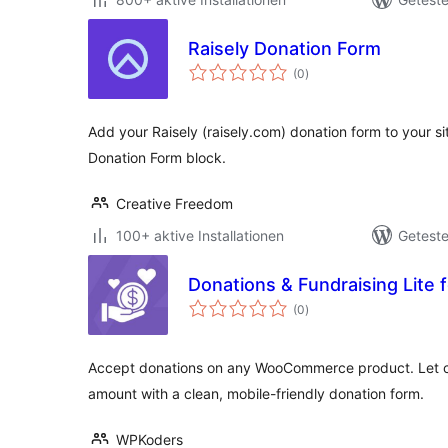
Raisely Donation Form
Bewertungen
(0
)
insgesamt
Add your Raisely (raisely.com) donation form to your si
Donation Form block.
Creative Freedom
100+ aktive Installationen
Geteste
Donations & Fundraising Lit
Bewertungen
(0
)
insgesamt
Accept donations on any WooCommerce product. Let c
amount with a clean, mobile-friendly donation form.
WPKoders