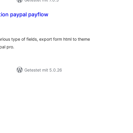
ion paypal payflow
wertungen
sgesamt
ious type of fields, export form html to theme
pal pro.
Getestet mit 5.0.26