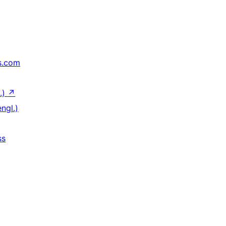
s.com
.)
↗
ngl.)
ss