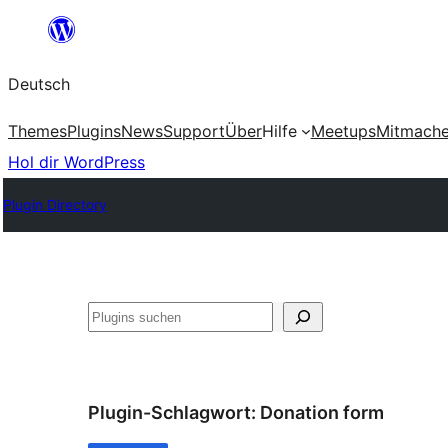
Zum
Inhalt
Deutsch
springen
Themes
Plugins
News
Support
Über
Hilfe
Meetups
Mitmach
Hol dir WordPress
Plugin Directory
Suchen
Plugin-Schlagwort:
Donation form