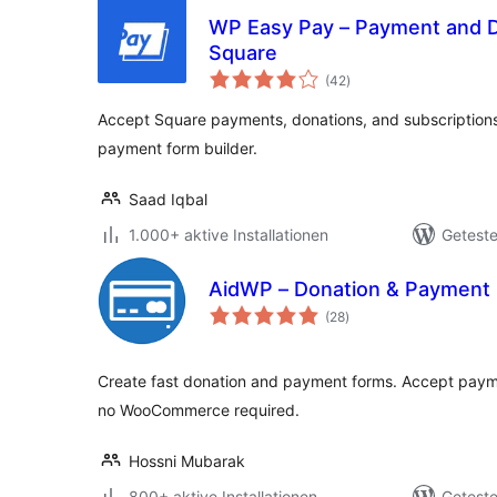
WP Easy Pay – Payment and Do
Square
Bewertungen
(42
)
insgesamt
Accept Square payments, donations, and subscription
payment form builder.
Saad Iqbal
1.000+ aktive Installationen
Geteste
AidWP – Donation & Payment 
Bewertungen
(28
)
insgesamt
Create fast donation and payment forms. Accept paym
no WooCommerce required.
Hossni Mubarak
800+ aktive Installationen
Geteste