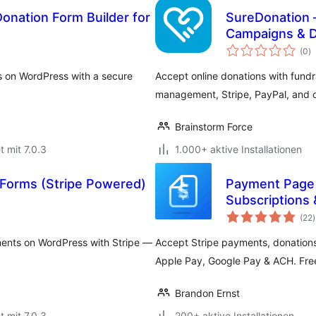
nation Form Builder for
SureDonation 
Campaigns & 
B
(0
)
i
s on WordPress with a secure
Accept online donations with fund
management, Stripe, PayPal, and o
Brainstorm Force
t mit 7.0.3
1.000+ aktive Installationen
Forms (Stripe Powered)
Payment Page 
Subscriptions
(22
)
ents on WordPress with Stripe —
Accept Stripe payments, donations
Apple Pay, Google Pay & ACH. Fre
Brandon Ernst
t mit 7.0.3
200+ aktive Installationen