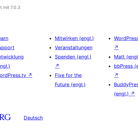
t mit 7.0.3
earn
Mitwirken (engl.)
WordPres
upport
Veranstaltungen
↗
ntwicklung
Spenden (engl.)
Matt (engl
ngl.)
↗
bbPress (e
ordPress.tv
↗
Five for the
↗
Future (engl.)
BuddyPre
(engl.)
↗
Deutsch