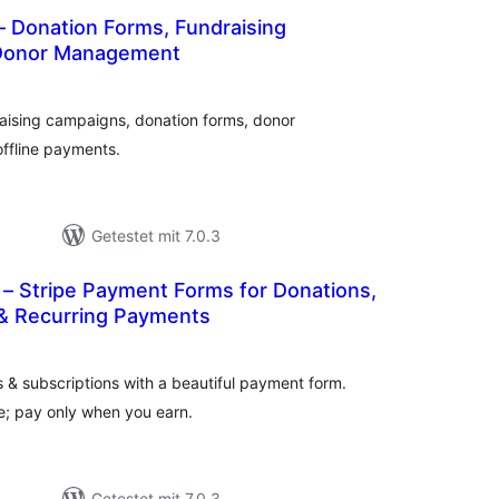
– Donation Forms, Fundraising
Donor Management
ewertungen
nsgesamt
raising campaigns, donation forms, donor
ffline payments.
Getestet mit 7.0.3
– Stripe Payment Forms for Donations,
 & Recurring Payments
Bewertungen
insgesamt
 & subscriptions with a beautiful payment form.
e; pay only when you earn.
Getestet mit 7.0.3