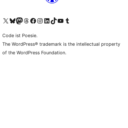
Unser X-Konto (früher Twitter) besuchen
Unser Bluesky-Konto besuchen
Unser Mastodon-Konto besuchen
Unser Threads-Konto besuchen
Unsere Facebook-Seite besuchen
Unser Instagram-Konto besuchen
Unser LinkedIn-Konto besuchen
Unser TikTok-Konto besuchen
Unseren YouTube-Kanal besuchen
Unser Tumblr-Konto besuchen
Code ist Poesie.
The WordPress® trademark is the intellectual property
of the WordPress Foundation.