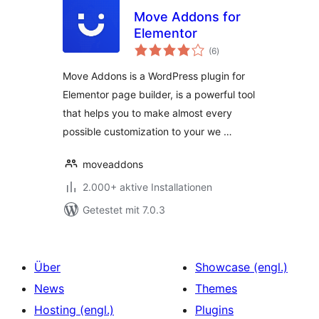
Move Addons for
Elementor
Bewertungen
(6
)
insgesamt
Move Addons is a WordPress plugin for
Elementor page builder, is a powerful tool
that helps you to make almost every
possible customization to your we …
moveaddons
2.000+ aktive Installationen
Getestet mit 7.0.3
Über
Showcase (engl.)
News
Themes
Hosting (engl.)
Plugins