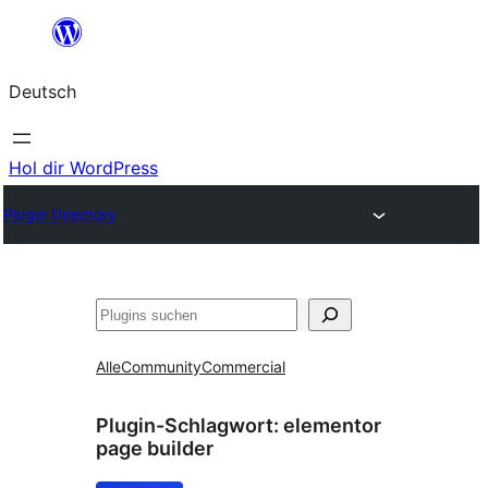
Zum
Inhalt
Deutsch
springen
Hol dir WordPress
Plugin Directory
Suchen
Alle
Community
Commercial
Plugin-Schlagwort:
elementor
page builder