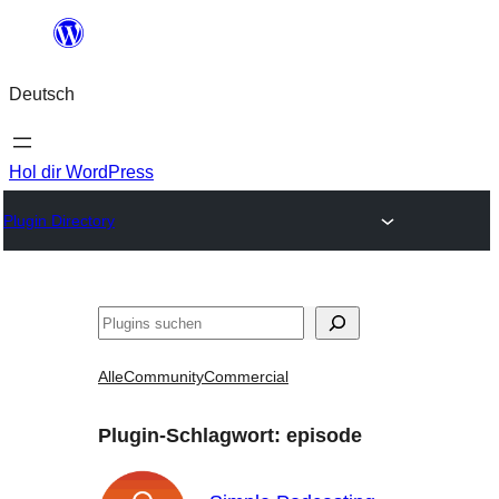
Zum
Inhalt
Deutsch
springen
Hol dir WordPress
Plugin Directory
Suchen
Alle
Community
Commercial
Plugin-Schlagwort:
episode