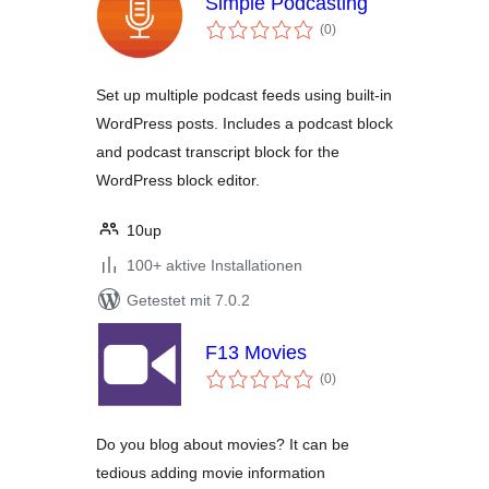
Simple Podcasting
Bewertungen
(0
)
insgesamt
Set up multiple podcast feeds using built-in
WordPress posts. Includes a podcast block
and podcast transcript block for the
WordPress block editor.
10up
100+ aktive Installationen
Getestet mit 7.0.2
F13 Movies
Bewertungen
(0
)
insgesamt
Do you blog about movies? It can be
tedious adding movie information