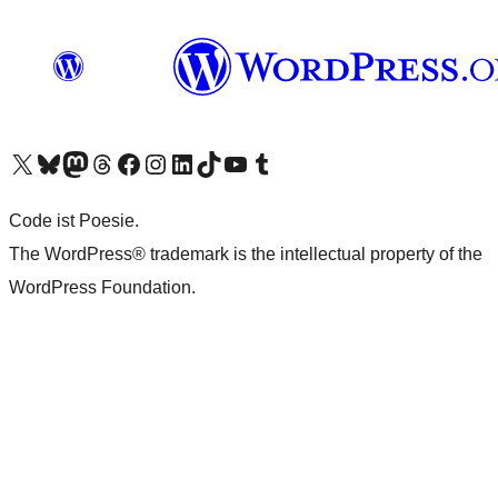
Unser X-Konto (früher Twitter) besuchen
Unser Bluesky-Konto besuchen
Unser Mastodon-Konto besuchen
Unser Threads-Konto besuchen
Unsere Facebook-Seite besuchen
Unser Instagram-Konto besuchen
Unser LinkedIn-Konto besuchen
Unser TikTok-Konto besuchen
Unseren YouTube-Kanal besuchen
Unser Tumblr-Konto besuchen
Code ist Poesie.
The WordPress® trademark is the intellectual property of the
WordPress Foundation.