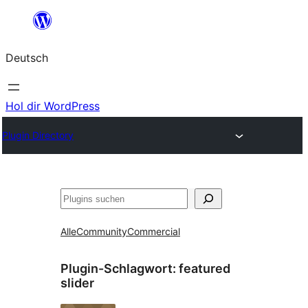
Zum
Inhalt
Deutsch
springen
Hol dir WordPress
Plugin Directory
Suchen
Alle
Community
Commercial
Plugin-Schlagwort:
featured
slider