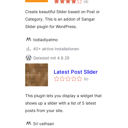
Addon
(4
)
insgesamt
Create beautiful Slider based on Post or
Category. This is an addon of Sangar
Slider plugin for WordPress.
todiadiyatmo
40+ aktive Installationen
Getestet mit 4.8.29
Latest Post Slider
Bewertungen
(0
)
insgesamt
This plugin lets you display a widget that
shows up a slider with a list of 5 latest
posts from your site.
Sri vathsan