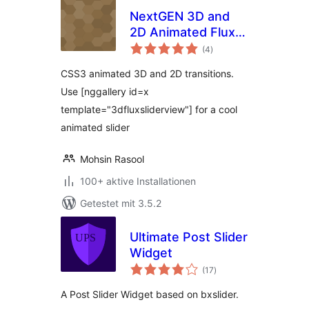
NextGEN 3D and
2D Animated Flux
Bewertungen
Slider Template
(4
)
insgesamt
CSS3 animated 3D and 2D transitions.
Use [nggallery id=x
template="3dfluxsliderview"] for a cool
animated slider
Mohsin Rasool
100+ aktive Installationen
Getestet mit 3.5.2
Ultimate Post Slider
Widget
Bewertungen
(17
)
insgesamt
A Post Slider Widget based on bxslider.