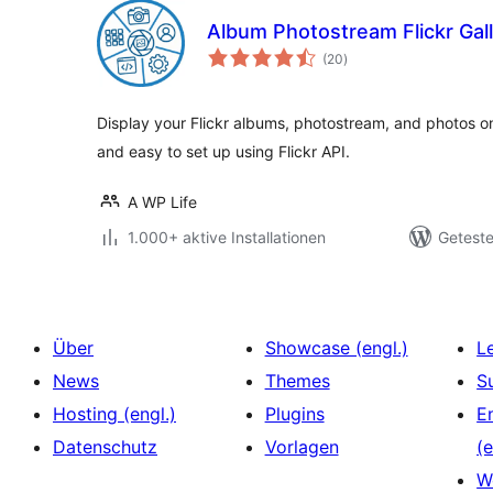
Album Photostream Flickr Gal
Bewertungen
(20
)
insgesamt
Display your Flickr albums, photostream, and photos 
and easy to set up using Flickr API.
A WP Life
1.000+ aktive Installationen
Geteste
Über
Showcase (engl.)
L
News
Themes
S
Hosting (engl.)
Plugins
E
Datenschutz
Vorlagen
(e
W