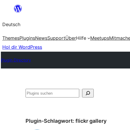
Zum
Inhalt
Deutsch
springen
Themes
Plugins
News
Support
Über
Hilfe
Meetups
Mitmach
Hol dir WordPress
Plugin Directory
Suchen
Plugin-Schlagwort:
flickr gallery