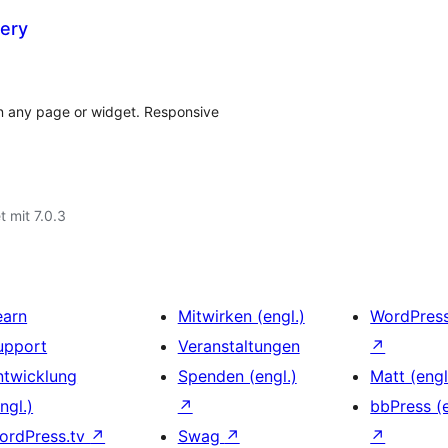
lery
on any page or widget. Responsive
t mit 7.0.3
earn
Mitwirken (engl.)
WordPres
upport
Veranstaltungen
↗
ntwicklung
Spenden (engl.)
Matt (engl
ngl.)
↗
bbPress (e
ordPress.tv
↗
Swag
↗
↗