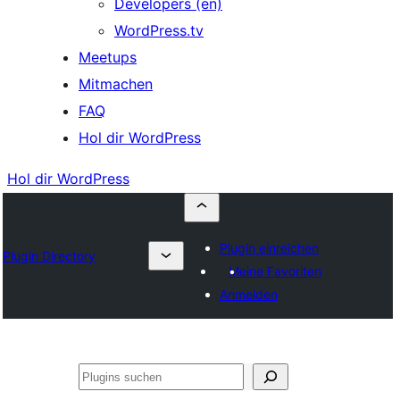
Developers (en)
WordPress.tv
Meetups
Mitmachen
FAQ
Hol dir WordPress
Hol dir WordPress
Plugin einreichen
Plugin Directory
Meine Favoriten
Anmelden
Suchen