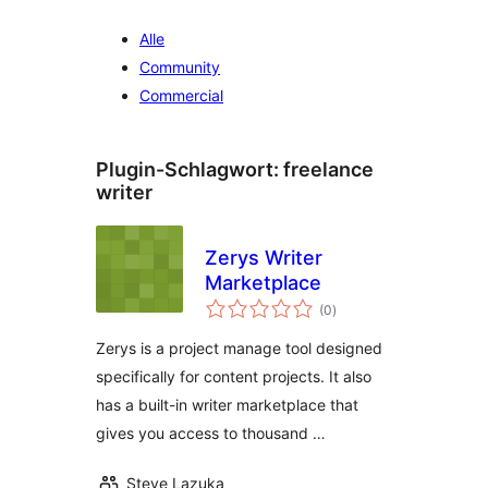
Alle
Community
Commercial
Plugin-Schlagwort:
freelance
writer
Zerys Writer
Marketplace
Bewertungen
(0
)
insgesamt
Zerys is a project manage tool designed
specifically for content projects. It also
has a built-in writer marketplace that
gives you access to thousand …
Steve Lazuka