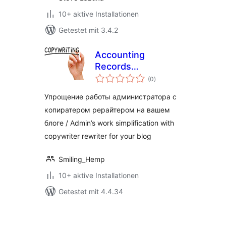
10+ aktive Installationen
Getestet mit 3.4.2
Accounting
Records
Bewertungen
Copywriter
(0
)
insgesamt
Упрощение работы администратора с
копиратером рерайтером на вашем
блоге / Admin’s work simplification with
copywriter rewriter for your blog
Smiling_Hemp
10+ aktive Installationen
Getestet mit 4.4.34