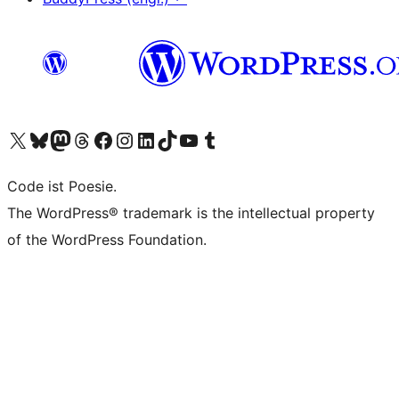
Unser X-Konto (früher Twitter) besuchen
Unser Bluesky-Konto besuchen
Unser Mastodon-Konto besuchen
Unser Threads-Konto besuchen
Unsere Facebook-Seite besuchen
Unser Instagram-Konto besuchen
Unser LinkedIn-Konto besuchen
Unser TikTok-Konto besuchen
Unseren YouTube-Kanal besuchen
Unser Tumblr-Konto besuchen
Code ist Poesie.
The WordPress® trademark is the intellectual property
of the WordPress Foundation.