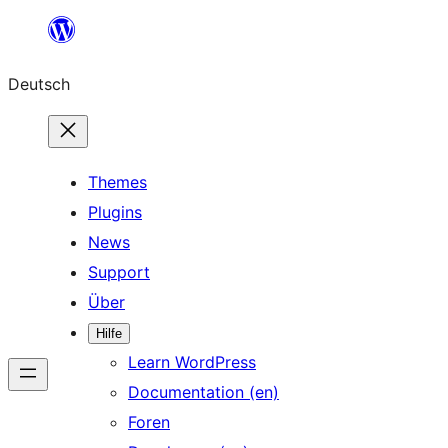
Zum
Inhalt
Deutsch
springen
Themes
Plugins
News
Support
Über
Hilfe
Learn WordPress
Documentation (en)
Foren