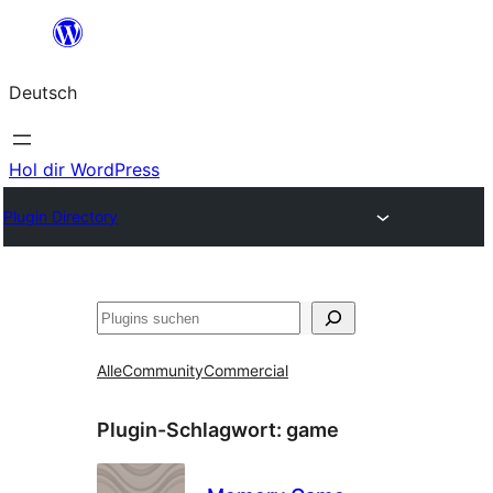
Zum
Inhalt
Deutsch
springen
Hol dir WordPress
Plugin Directory
Suchen
Alle
Community
Commercial
Plugin-Schlagwort:
game