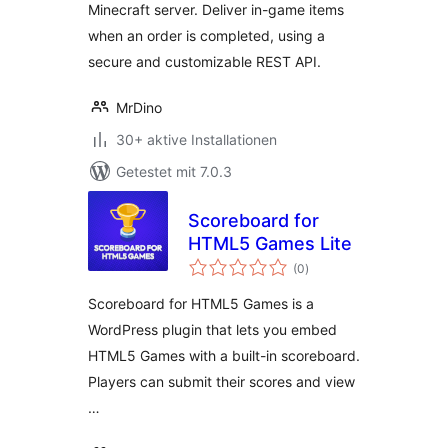
Minecraft server. Deliver in-game items
when an order is completed, using a
secure and customizable REST API.
MrDino
30+ aktive Installationen
Getestet mit 7.0.3
Scoreboard for
HTML5 Games Lite
Bewertungen
(0
)
insgesamt
Scoreboard for HTML5 Games is a
WordPress plugin that lets you embed
HTML5 Games with a built-in scoreboard.
Players can submit their scores and view
…