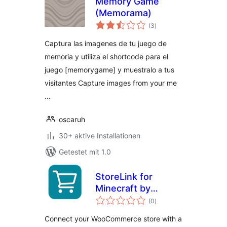
Memory Game
(Memorama)
Bewertungen
(3
)
insgesamt
Captura las imagenes de tu juego de
memoria y utiliza el shortcode para el
juego [memorygame] y muestralo a tus
visitantes Capture images from your me
…
oscaruh
30+ aktive Installationen
Getestet mit 1.0
StoreLink for
Minecraft by
Bewertungen
MrDino
(0
)
insgesamt
Connect your WooCommerce store with a