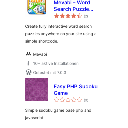
Mevabi – Word
Search Puzzle
Bewertungen
Builder
(2
)
insgesamt
Create fully interactive word search
puzzles anywhere on your site using a
simple shortcode.
Mevabi
10+ aktive Installationen
Getestet mit 7.0.3
Easy PHP Sudoku
Game
Bewertungen
(0
)
insgesamt
Simple sudoku game base php and
javascript