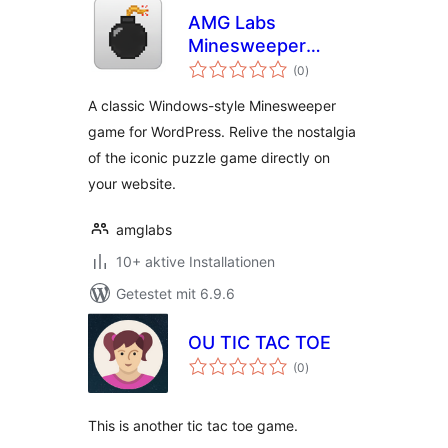
AMG Labs
Minesweeper
Bewertungen
Game
(0
)
insgesamt
A classic Windows-style Minesweeper
game for WordPress. Relive the nostalgia
of the iconic puzzle game directly on
your website.
amglabs
10+ aktive Installationen
Getestet mit 6.9.6
OU TIC TAC TOE
Bewertungen
(0
)
insgesamt
This is another tic tac toe game.