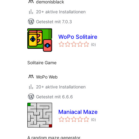
demonisblack
20+ aktive Installationen
Getestet mit 7.0.3
WoPo Solitaire
Bewertungen
(0
)
insgesamt
Solitaire Game
WoPo Web
20+ aktive Installationen
Getestet mit 6.6.6
Maniacal Maze
Bewertungen
(0
)
insgesamt
A random maze generator.