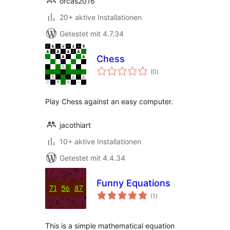
orcas2016
20+ aktive Installationen
Getestet mit 4.7.34
Chess
Bewertungen
(0
)
insgesamt
Play Chess against an easy computer.
jacothiart
10+ aktive Installationen
Getestet mit 4.4.34
Funny Equations
Bewertungen
(1
)
insgesamt
This is a simple mathematical equation