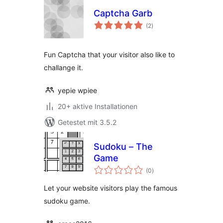
Captcha Garb
Bewertungen
(2
)
insgesamt
Fun Captcha that your visitor also like to
challange it.
yepie wpiee
20+ aktive Installationen
Getestet mit 3.5.2
Sudoku – The
Game
Bewertungen
(0
)
insgesamt
Let your website visitors play the famous
sudoku game.