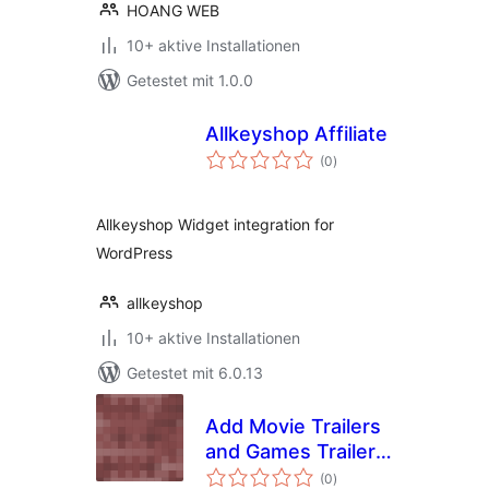
HOANG WEB
10+ aktive Installationen
Getestet mit 1.0.0
Allkeyshop Affiliate
Bewertungen
(0
)
insgesamt
Allkeyshop Widget integration for
WordPress
allkeyshop
10+ aktive Installationen
Getestet mit 6.0.13
Add Movie Trailers
and Games Trailers
Bewertungen
to your site
(0
)
insgesamt