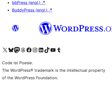
bbPress (engl.)
↗
BuddyPress (engl.)
↗
Unser X-Konto (früher Twitter) besuchen
Unser Bluesky-Konto besuchen
Unser Mastodon-Konto besuchen
Unser Threads-Konto besuchen
Unsere Facebook-Seite besuchen
Unser Instagram-Konto besuchen
Unser LinkedIn-Konto besuchen
Unser TikTok-Konto besuchen
Unseren YouTube-Kanal besuchen
Unser Tumblr-Konto besuchen
Code ist Poesie.
The WordPress® trademark is the intellectual property
of the WordPress Foundation.