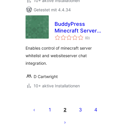
10+ aktive Installationen
Getestet mit 4.4.34
BuddyPress
Minecraft Server
Bewertungen
Group
(0
)
insgesamt
Enables control of minecraft server
whitelist and websiteserver chat
integration.
D Cartwright
10+ aktive Installationen
Seitennummerierung
der
1
2
3
4
Beiträge