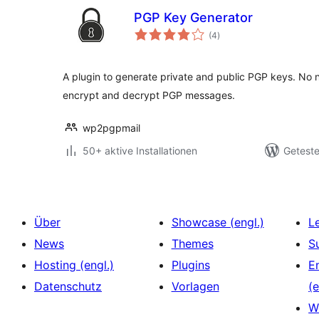
PGP Key Generator
Bewertungen
(4
)
insgesamt
A plugin to generate private and public PGP keys. No n
encrypt and decrypt PGP messages.
wp2pgpmail
50+ aktive Installationen
Geteste
Über
Showcase (engl.)
L
News
Themes
S
Hosting (engl.)
Plugins
E
Datenschutz
Vorlagen
(e
W