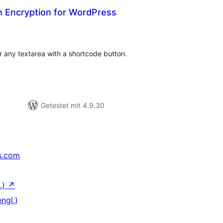
Encryption for WordPress
wertungen
sgesamt
 any textarea with a shortcode button.
Getestet mit 4.9.30
s.com
.)
↗
ngl.)