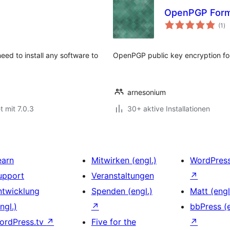
OpenPGP Form 
Be
(1
)
in
eed to install any software to
OpenPGP public key encryption for
arnesonium
t mit 7.0.3
30+ aktive Installationen
earn
Mitwirken (engl.)
WordPres
upport
Veranstaltungen
↗
ntwicklung
Spenden (engl.)
Matt (engl
ngl.)
↗
bbPress (e
ordPress.tv
↗
Five for the
↗