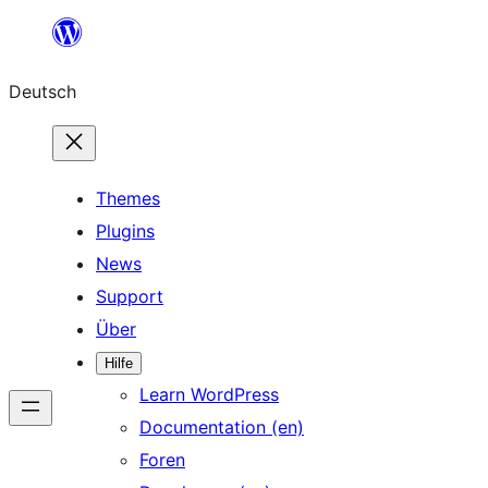
Zum
Inhalt
Deutsch
springen
Themes
Plugins
News
Support
Über
Hilfe
Learn WordPress
Documentation (en)
Foren