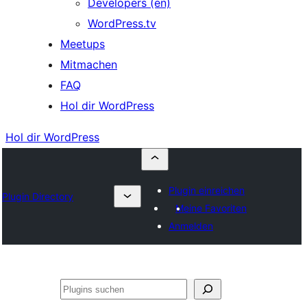
Developers (en)
WordPress.tv
Meetups
Mitmachen
FAQ
Hol dir WordPress
Hol dir WordPress
Plugin einreichen
Plugin Directory
Meine Favoriten
Anmelden
Suchen