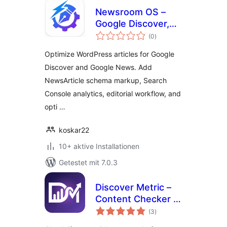
Newsroom OS –
Google Discover,
Bewertungen
Google News,
(0
)
insgesamt
Schema & Editorial
Optimize WordPress articles for Google
Workflow
Discover and Google News. Add
NewsArticle schema markup, Search
Console analytics, editorial workflow, and
opti …
koskar22
10+ aktive Installationen
Getestet mit 7.0.3
Discover Metric –
Content Checker &
Bewertungen
Optimizer for
(3
)
insgesamt
Google Discover