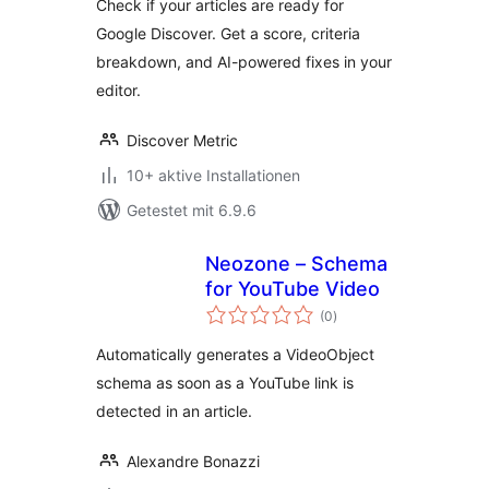
Check if your articles are ready for
Google Discover. Get a score, criteria
breakdown, and AI-powered fixes in your
editor.
Discover Metric
10+ aktive Installationen
Getestet mit 6.9.6
Neozone – Schema
for YouTube Video
Bewertungen
(0
)
insgesamt
Automatically generates a VideoObject
schema as soon as a YouTube link is
detected in an article.
Alexandre Bonazzi