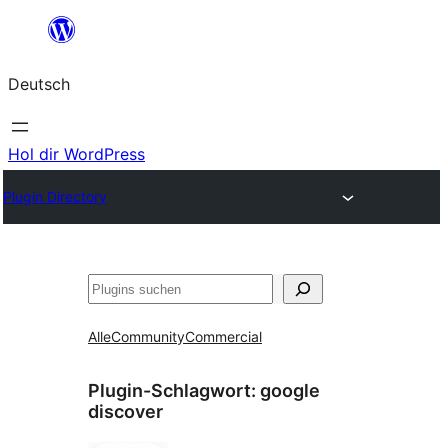
Zum
Inhalt
Deutsch
springen
Hol dir WordPress
Plugin Directory
Suchen
Alle
Community
Commercial
Plugin-Schlagwort:
google
discover