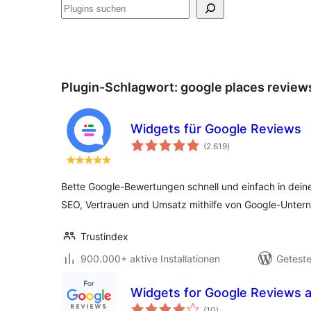
Suchen
Plugin-Schlagwort:
google places review
Widgets für Google Reviews
Bewertungen
(2.619
)
insgesamt
Bette Google-Bewertungen schnell und einfach in dein
SEO, Vertrauen und Umsatz mithilfe von Google-Unte
Trustindex
900.000+ aktive Installationen
Geteste
Widgets for Google Reviews 
Bewertungen
(10
)