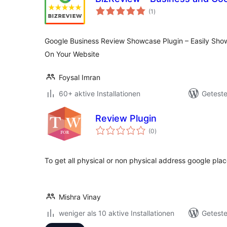
Bewertungen
(1
)
insgesamt
Google Business Review Showcase Plugin – Easily Sho
On Your Website
Foysal Imran
60+ aktive Installationen
Geteste
Review Plugin
Bewertungen
(0
)
insgesamt
To get all physical or non physical address google pla
Mishra Vinay
weniger als 10 aktive Installationen
Geteste