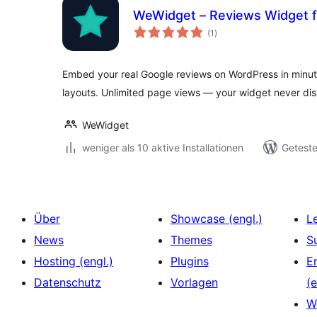
WeWidget – Reviews Widget f
Bewertungen
(1
)
insgesamt
Embed your real Google reviews on WordPress in minute
layouts. Unlimited page views — your widget never di
WeWidget
weniger als 10 aktive Installationen
Geteste
Über
Showcase (engl.)
L
News
Themes
S
Hosting (engl.)
Plugins
E
Datenschutz
Vorlagen
(e
W