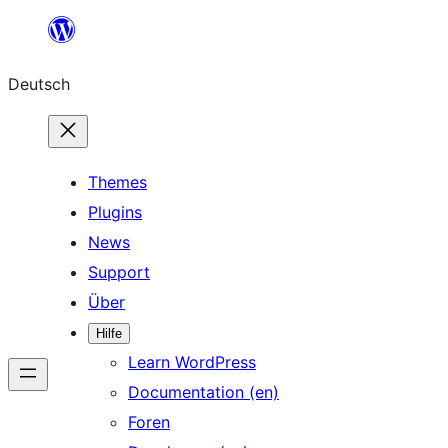
Zum
Inhalt
Deutsch
springen
Themes
Plugins
News
Support
Über
Hilfe
Learn WordPress
Documentation (en)
Foren