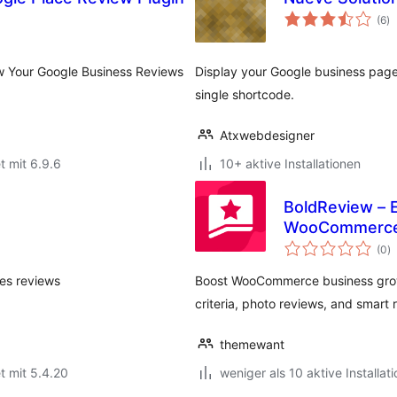
B
(6
)
in
w Your Google Business Reviews
Display your Google business page
single shortcode.
Atxwebdesigner
t mit 6.9.6
10+ aktive Installationen
BoldReview – E
WooCommerce 
B
(0
)
i
ces reviews
Boost WooCommerce business growt
criteria, photo reviews, and smar
themewant
t mit 5.4.20
weniger als 10 aktive Installat