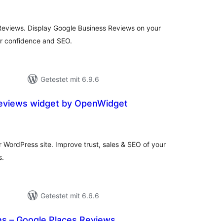
sgesamt
Reviews. Display Google Business Reviews on your
er confidence and SEO.
Getestet mit 6.9.6
eviews widget by OpenWidget
wertungen
sgesamt
WordPress site. Improve trust, sales & SEO of your
s.
Getestet mit 6.6.6
ns – Google Places Reviews