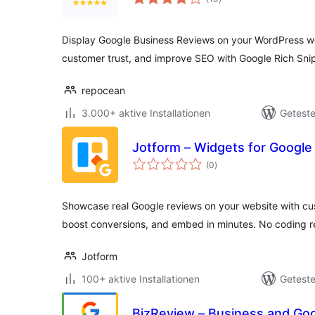
insgesamt
Display Google Business Reviews on your WordPress webs
customer trust, and improve SEO with Google Rich Sni
repocean
3.000+ aktive Installationen
Geteste
Jotform – Widgets for Google
Bewertungen
(0
)
insgesamt
Showcase real Google reviews on your website with cus
boost conversions, and embed in minutes. No coding r
Jotform
100+ aktive Installationen
Geteste
BizReview – Business and Goo