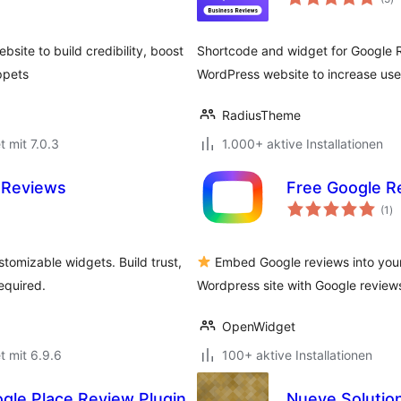
in
ite to build credibility, boost
Shortcode and widget for Google 
ppets
WordPress website to increase us
RadiusTheme
t mit 7.0.3
1.000+ aktive Installationen
 Reviews
Free Google R
Be
(1
)
in
tomizable widgets. Build trust,
Embed Google reviews into your 
equired.
Wordpress site with Google review
OpenWidget
t mit 6.9.6
100+ aktive Installationen
gle Place Review Plugin
Nueve Solutio