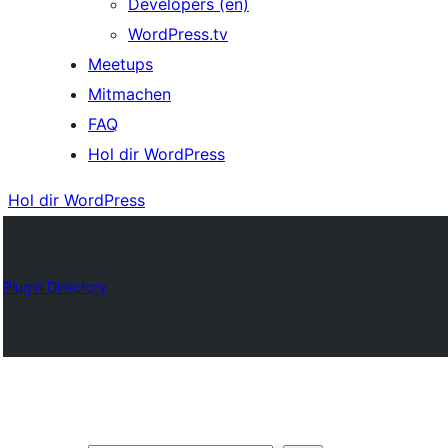
Developers (en)
WordPress.tv
Meetups
Mitmachen
FAQ
Hol dir WordPress
Hol dir WordPress
Plugin Directory