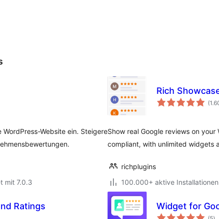
s
Rich Showcase
(1.6
e WordPress-Website ein. Steigere
Show real Google reviews on your 
rnehmensbewertungen.
compliant, with unlimited widgets 
richplugins
t mit 7.0.3
100.000+ aktive Installationen
and Ratings
Widget for Go
B
(5
)