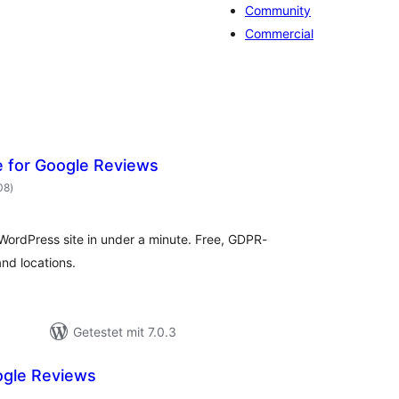
Community
Commercial
 for Google Reviews
Bewertungen
08
)
insgesamt
WordPress site in under a minute. Free, GDPR-
and locations.
Getestet mit 7.0.3
ogle Reviews
ewertungen