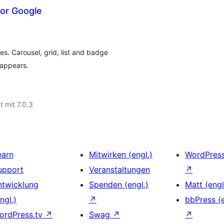
or Google
s. Carousel, grid, list and badge
sappears.
t mit 7.0.3
earn
Mitwirken (engl.)
WordPres
upport
Veranstaltungen
↗
ntwicklung
Spenden (engl.)
Matt (engl
ngl.)
↗
bbPress (e
ordPress.tv
↗
Swag
↗
↗