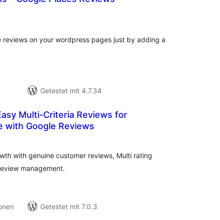
ewertungen
sgesamt
 reviews on your wordpress pages just by adding a
Getestet mit 4.7.34
asy Multi-Criteria Reviews for
with Google Reviews
ewertungen
nsgesamt
h with genuine customer reviews, Multi rating
t review management.
ionen
Getestet mit 7.0.3