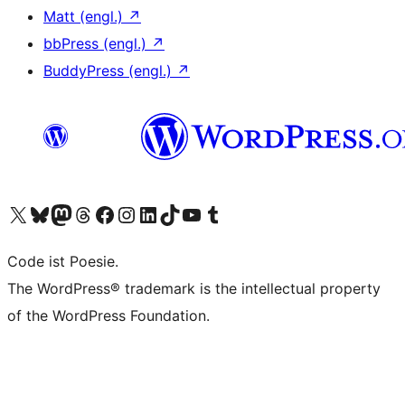
Matt (engl.)
↗
bbPress (engl.)
↗
BuddyPress (engl.)
↗
Unser X-Konto (früher Twitter) besuchen
Unser Bluesky-Konto besuchen
Unser Mastodon-Konto besuchen
Unser Threads-Konto besuchen
Unsere Facebook-Seite besuchen
Unser Instagram-Konto besuchen
Unser LinkedIn-Konto besuchen
Unser TikTok-Konto besuchen
Unseren YouTube-Kanal besuchen
Unser Tumblr-Konto besuchen
Code ist Poesie.
The WordPress® trademark is the intellectual property
of the WordPress Foundation.