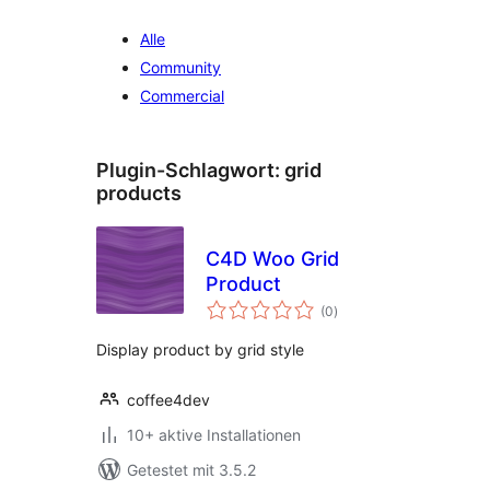
Alle
Community
Commercial
Plugin-Schlagwort:
grid
products
C4D Woo Grid
Product
Bewertungen
(0
)
insgesamt
Display product by grid style
coffee4dev
10+ aktive Installationen
Getestet mit 3.5.2