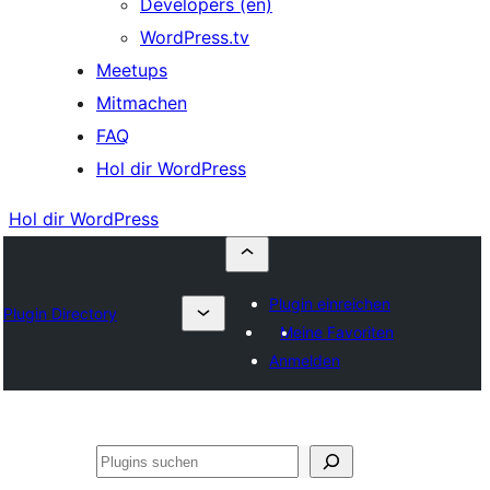
Developers (en)
WordPress.tv
Meetups
Mitmachen
FAQ
Hol dir WordPress
Hol dir WordPress
Plugin einreichen
Plugin Directory
Meine Favoriten
Anmelden
Suchen