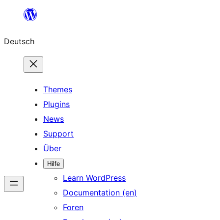
Zum
Inhalt
Deutsch
springen
Themes
Plugins
News
Support
Über
Hilfe
Learn WordPress
Documentation (en)
Foren