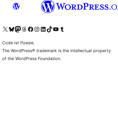
Unser X-Konto (früher Twitter) besuchen
Unser Bluesky-Konto besuchen
Unser Mastodon-Konto besuchen
Unser Threads-Konto besuchen
Unsere Facebook-Seite besuchen
Unser Instagram-Konto besuchen
Unser LinkedIn-Konto besuchen
Unser TikTok-Konto besuchen
Unseren YouTube-Kanal besuchen
Unser Tumblr-Konto besuchen
Code ist Poesie.
The WordPress® trademark is the intellectual property
of the WordPress Foundation.