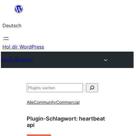
Zum
Inhalt
Deutsch
springen
Hol dir WordPress
Plugin Directory
Suchen
Alle
Community
Commercial
Plugin-Schlagwort:
heartbeat
api