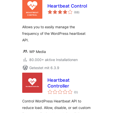
Heartbeat Control
Bewertungen
(68
)
insgesamt
Allows you to easily manage the
frequency of the WordPress heartbeat
API.
WP Media
80.000+ aktive Installationen
Getestet mit 6.3.9
Heartbeat
Controller
Bewertungen
(0
)
insgesamt
Control WordPress Heartbeat API to
reduce load. Allow, disable, or set custom