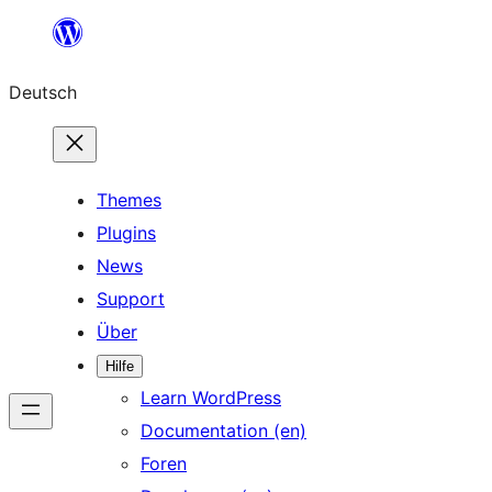
Zum
Inhalt
Deutsch
springen
Themes
Plugins
News
Support
Über
Hilfe
Learn WordPress
Documentation (en)
Foren