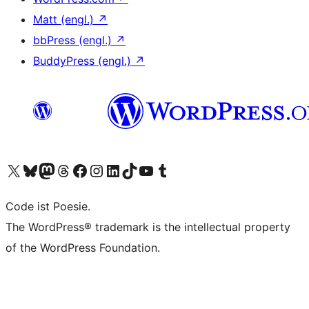
Matt (engl.)
↗
bbPress (engl.)
↗
BuddyPress (engl.)
↗
Unser X-Konto (früher Twitter) besuchen
Unser Bluesky-Konto besuchen
Unser Mastodon-Konto besuchen
Unser Threads-Konto besuchen
Unsere Facebook-Seite besuchen
Unser Instagram-Konto besuchen
Unser LinkedIn-Konto besuchen
Unser TikTok-Konto besuchen
Unseren YouTube-Kanal besuchen
Unser Tumblr-Konto besuchen
Code ist Poesie.
The WordPress® trademark is the intellectual property
of the WordPress Foundation.