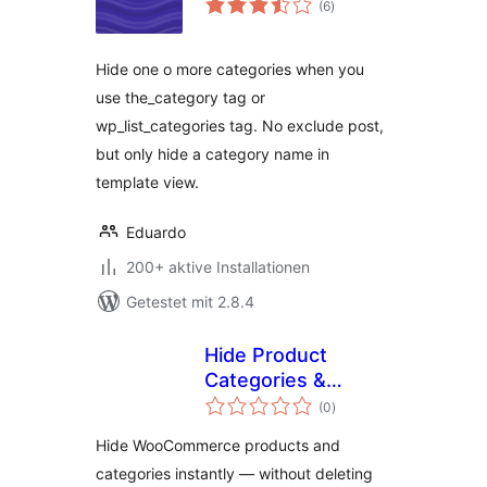
(6
)
insgesamt
Hide one o more categories when you
use the_category tag or
wp_list_categories tag. No exclude post,
but only hide a category name in
template view.
Eduardo
200+ aktive Installationen
Getestet mit 2.8.4
Hide Product
Categories &
Bewertungen
Products for
(0
)
insgesamt
WooCommerce
Hide WooCommerce products and
categories instantly — without deleting