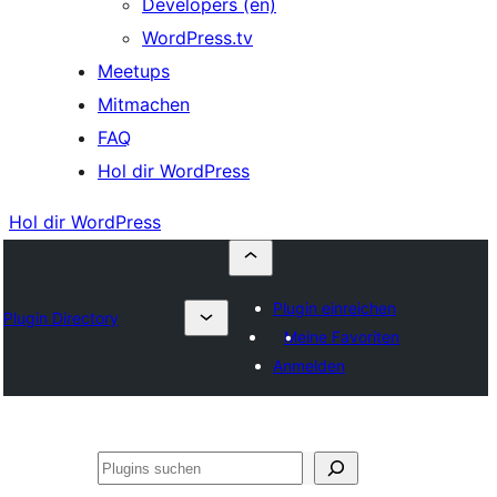
Developers (en)
WordPress.tv
Meetups
Mitmachen
FAQ
Hol dir WordPress
Hol dir WordPress
Plugin einreichen
Plugin Directory
Meine Favoriten
Anmelden
Suchen