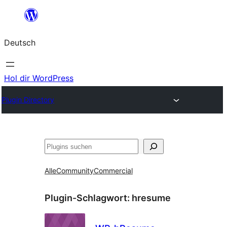
Zum
Inhalt
Deutsch
springen
Hol dir WordPress
Plugin Directory
Suchen
Alle
Community
Commercial
Plugin-Schlagwort:
hresume