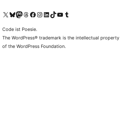
Unser X-Konto (früher Twitter) besuchen
Unser Bluesky-Konto besuchen
Unser Mastodon-Konto besuchen
Unser Threads-Konto besuchen
Unsere Facebook-Seite besuchen
Unser Instagram-Konto besuchen
Unser LinkedIn-Konto besuchen
Unser TikTok-Konto besuchen
Unseren YouTube-Kanal besuchen
Unser Tumblr-Konto besuchen
Code ist Poesie.
The WordPress® trademark is the intellectual property
of the WordPress Foundation.