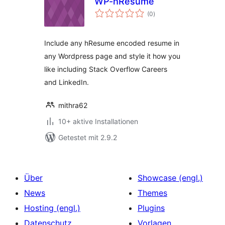
WP-hResume
Bewertungen
(0
)
insgesamt
Include any hResume encoded resume in
any Wordpress page and style it how you
like including Stack Overflow Careers
and LinkedIn.
mithra62
10+ aktive Installationen
Getestet mit 2.9.2
Über
Showcase (engl.)
News
Themes
Hosting (engl.)
Plugins
Datenschutz
Vorlagen