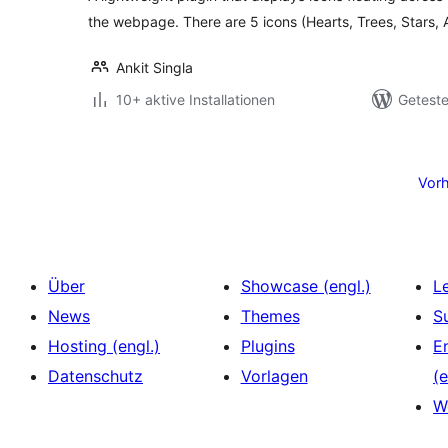
the webpage. There are 5 icons (Hearts, Trees, Stars, 
Ankit Singla
10+ aktive Installationen
Geteste
Seitennummerierung
der
Vorh
Beiträge
Über
Showcase (engl.)
L
News
Themes
S
Hosting (engl.)
Plugins
E
Datenschutz
Vorlagen
(e
W