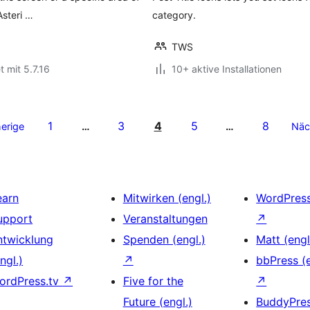
Asteri …
category.
TWS
t mit 5.7.16
10+ aktive Installationen
1
3
4
5
8
erige
…
…
Näc
earn
Mitwirken (engl.)
WordPres
upport
Veranstaltungen
↗
ntwicklung
Spenden (engl.)
Matt (engl
ngl.)
↗
bbPress (e
ordPress.tv
↗
Five for the
↗
Future (engl.)
BuddyPre