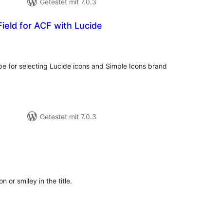
Getestet mit 7.0.3
ield for ACF with Lucide
ewertungen
nsgesamt
pe for selecting Lucide icons and Simple Icons brand
Getestet mit 7.0.3
ewertungen
nsgesamt
n or smiley in the title.