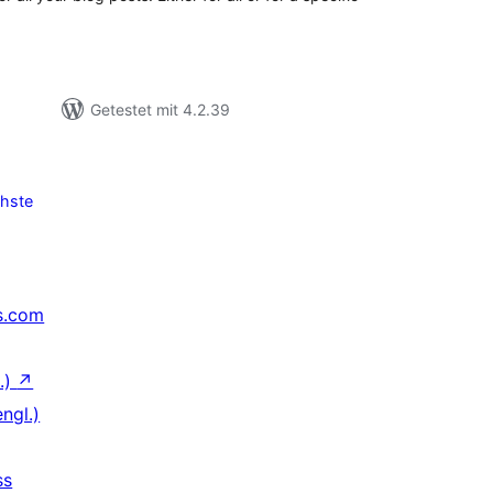
Getestet mit 4.2.39
hste
s.com
.)
↗
ngl.)
ss