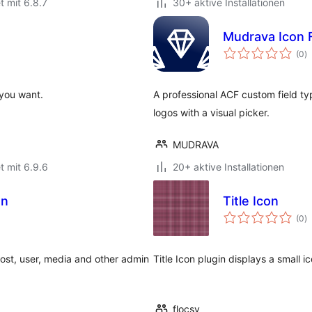
t mit 6.8.7
30+ aktive Installationen
Mudrava Icon F
B
(0
)
i
 you want.
A professional ACF custom field ty
logos with a visual picker.
MUDRAVA
t mit 6.9.6
20+ aktive Installationen
on
Title Icon
B
(0
)
i
post, user, media and other admin
Title Icon plugin displays a small ico
flocsy