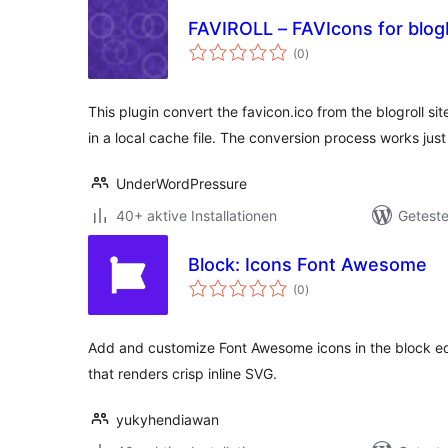
FAVIROLL – FAVIcons for blo
Bewertungen
(0
)
insgesamt
This plugin convert the favicon.ico from the blogroll s
in a local cache file. The conversion process works jus
UnderWordPressure
40+ aktive Installationen
Geteste
Block: Icons Font Awesome
Bewertungen
(0
)
insgesamt
Add and customize Font Awesome icons in the block edi
that renders crisp inline SVG.
yukyhendiawan