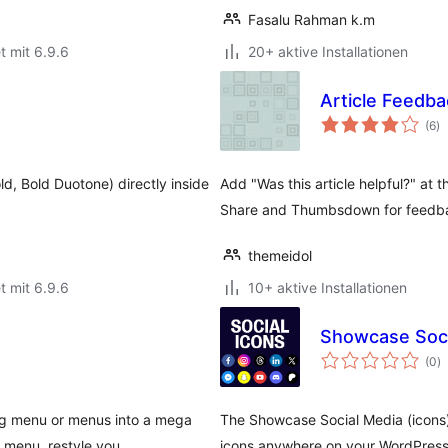
Fasalu Rahman k.m
t mit 6.9.6
20+ aktive Installationen
Article Feedba
B
(6
)
in
ld, Bold Duotone) directly inside
Add "Was this article helpful?" at
Share and Thumbsdown for feedba
themeidol
t mit 6.9.6
10+ aktive Installationen
Showcase Soci
B
(0
)
i
ng menu or menus into a mega
The Showcase Social Media (icons) 
 menu, restyle you …
icons anywhere on your WordPress 