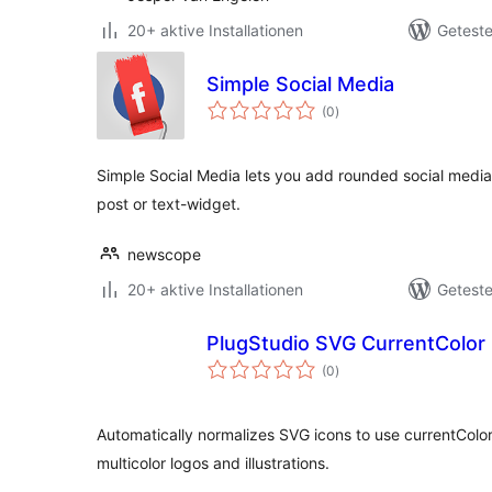
20+ aktive Installationen
Geteste
Simple Social Media
Bewertungen
(0
)
insgesamt
Simple Social Media lets you add rounded social medi
post or text-widget.
newscope
20+ aktive Installationen
Geteste
PlugStudio SVG CurrentColor 
Bewertungen
(0
)
insgesamt
Automatically normalizes SVG icons to use currentColor
multicolor logos and illustrations.