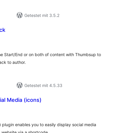
Getestet mit 3.5.2
ck
ewertungen
sgesamt
 the Start/End or on both of content with Thumbsup to
ck to author.
Getestet mit 4.5.33
al Media (icons)
ewertungen
nsgesamt
plugin enables you to easily display social media
website via a shortcode.