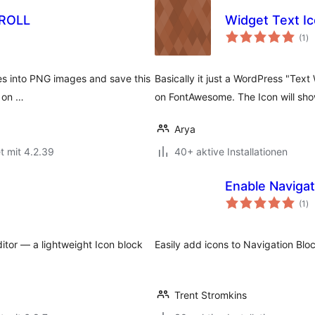
gROLL
Widget Text I
Be
(1
)
in
ites into PNG images and save this
Basically it just a WordPress "Text
t on …
on FontAwesome. The Icon will sho
Arya
t mit 4.2.39
40+ aktive Installationen
Enable Navigat
Be
(1
)
in
tor — a lightweight Icon block
Easily add icons to Navigation Blo
Trent Stromkins