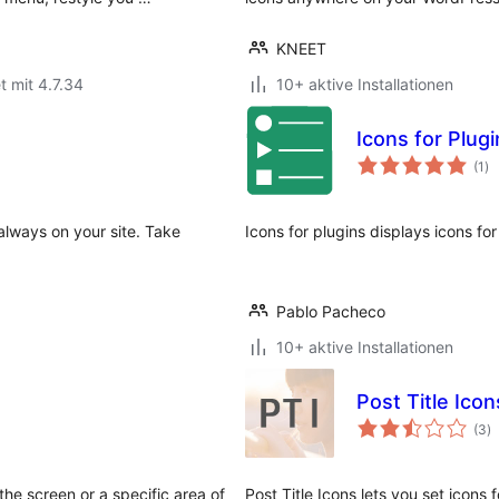
KNEET
t mit 4.7.34
10+ aktive Installationen
Icons for Plug
Be
(1
)
in
lways on your site. Take
Icons for plugins displays icons fo
Pablo Pacheco
10+ aktive Installationen
Post Title Icon
B
(3
)
i
the screen or a specific area of
Post Title Icons lets you set icons fo