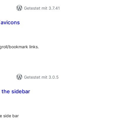
Getestet mit 3.7.41
Favicons
ewertungen
nsgesamt
groll/bookmark links.
Getestet mit 3.0.5
n the sidebar
ewertungen
nsgesamt
he side bar