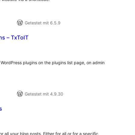
Getestet mit 6.5.9
ins – TxToIT
wertungen
sgesamt
r WordPress plugins on the plugins list page, on admin
Getestet mit 4.9.30
s
ewertungen
nsgesamt
r all your blog posts. Either for all or for a specific