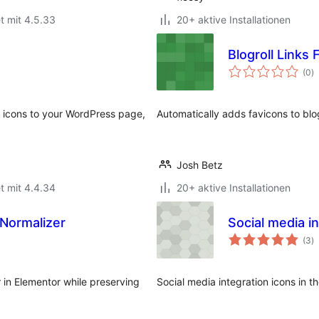
t mit 4.5.33
20+ aktive Installationen
Blogroll Links 
B
(0
)
i
a icons to your WordPress page,
Automatically adds favicons to blo
Josh Betz
t mit 4.4.34
20+ aktive Installationen
Normalizer
Social media i
B
(3
)
i
 in Elementor while preserving
Social media integration icons in t