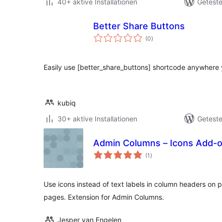
40+ aktive Installationen
Geteste
Better Share Buttons
Bewertungen
(0
)
insgesamt
Easily use [better_share_buttons] shortcode anywhere
kubiq
30+ aktive Installationen
Geteste
Admin Columns – Icons Add-
Bewertungen
(1
)
insgesamt
Use icons instead of text labels in column headers on 
pages. Extension for Admin Columns.
Jesper van Engelen