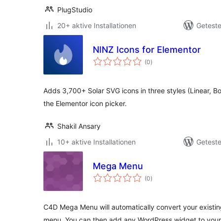
PlugStudio
20+ aktive Installationen
Geteste
NINZ Icons for Elementor
Bewertungen
(0
)
insgesamt
Adds 3,700+ Solar SVG icons in three styles (Linear, Bo
the Elementor icon picker.
Shakil Ansary
10+ aktive Installationen
Geteste
Mega Menu
Bewertungen
(0
)
insgesamt
C4D Mega Menu will automatically convert your existi
menu. You can then add any WordPress widget to your