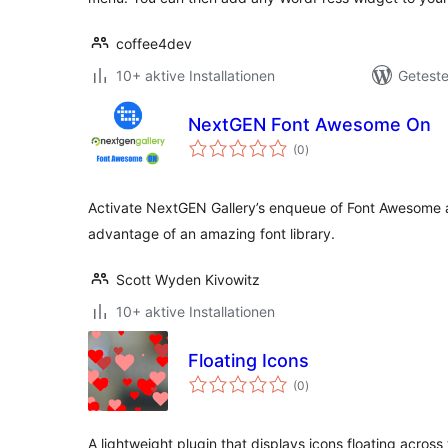
coffee4dev
10+ aktive Installationen
Geteste
NextGEN Font Awesome On
Bewertungen
(0
)
insgesamt
Activate NextGEN Gallery’s enqueue of Font Awesome a
advantage of an amazing font library.
Scott Wyden Kivowitz
10+ aktive Installationen
Floating Icons
Bewertungen
(0
)
insgesamt
A lightweight plugin that displays icons floating across 