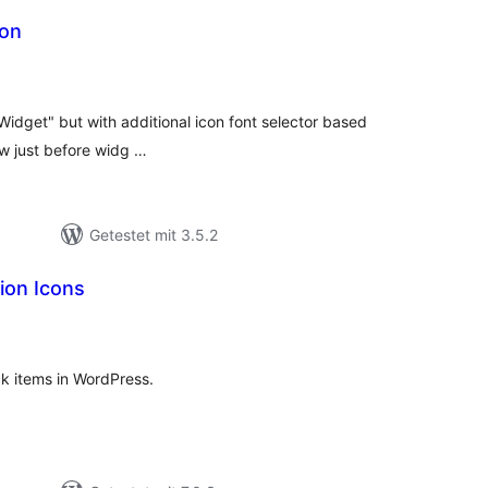
con
wertungen
sgesamt
 Widget" but with additional icon font selector based
w just before widg …
Getestet mit 3.5.2
ion Icons
wertungen
sgesamt
ck items in WordPress.