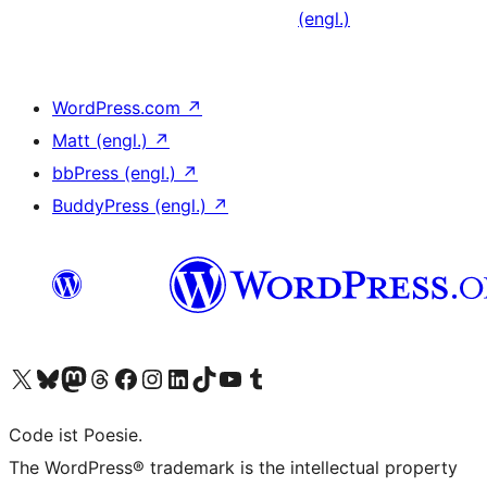
(engl.)
WordPress.com
↗
Matt (engl.)
↗
bbPress (engl.)
↗
BuddyPress (engl.)
↗
Unser X-Konto (früher Twitter) besuchen
Unser Bluesky-Konto besuchen
Unser Mastodon-Konto besuchen
Unser Threads-Konto besuchen
Unsere Facebook-Seite besuchen
Unser Instagram-Konto besuchen
Unser LinkedIn-Konto besuchen
Unser TikTok-Konto besuchen
Unseren YouTube-Kanal besuchen
Unser Tumblr-Konto besuchen
Code ist Poesie.
The WordPress® trademark is the intellectual property