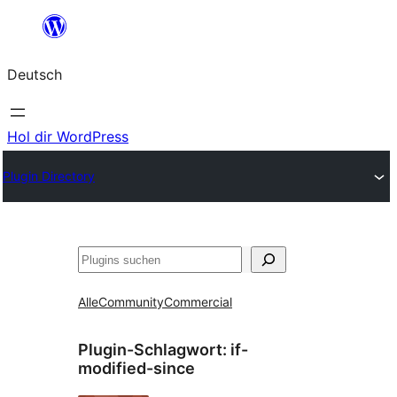
Zum
Inhalt
Deutsch
springen
Hol dir WordPress
Plugin Directory
Suchen
Alle
Community
Commercial
Plugin-Schlagwort:
if-
modified-since