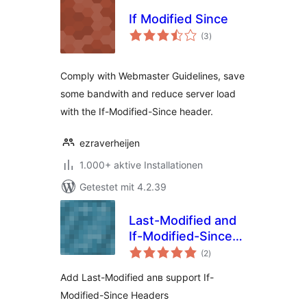
If Modified Since
Bewertungen
(3
)
insgesamt
Comply with Webmaster Guidelines, save
some bandwith and reduce server load
with the If-Modified-Since header.
ezraverheijen
1.000+ aktive Installationen
Getestet mit 4.2.39
Last-Modified and
If-Modified-Since
Bewertungen
Headers
(2
)
insgesamt
Add Last-Modified anв support If-
Modified-Since Headers