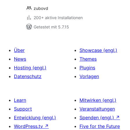
zubovd
200+ aktive Installationen
Getestet mit 5.7.15
Über
Showcase (engl.)
News
Themes
Hosting (engl.)
Plugins
Datenschutz
Vorlagen
Learn
Mitwirken (engl.)
Support
Veranstaltungen
Entwicklung (engl.)
Spenden (engl.)
↗
WordPress.tv
↗
Five for the Future