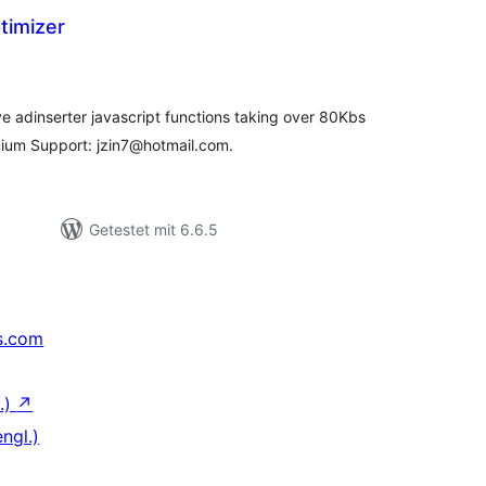
timizer
ewertungen
nsgesamt
 adinserter javascript functions taking over 80Kbs
ium Support: jzin7@hotmail.com.
Getestet mit 6.6.5
s.com
.)
↗
ngl.)