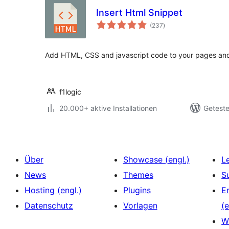
Insert Html Snippet
Bewertungen
(237
)
insgesamt
Add HTML, CSS and javascript code to your pages and 
f1logic
20.000+ aktive Installationen
Geteste
Über
Showcase (engl.)
L
News
Themes
S
Hosting (engl.)
Plugins
E
Datenschutz
Vorlagen
(e
W