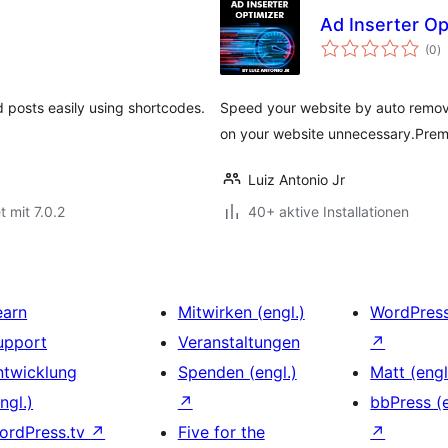
Ad Inserter Op
B
(0
)
i
posts easily using shortcodes.
Speed your website by auto remove
on your website unnecessary.Prem
Luiz Antonio Jr
t mit 7.0.2
40+ aktive Installationen
earn
Mitwirken (engl.)
WordPres
upport
Veranstaltungen
↗
ntwicklung
Spenden (engl.)
Matt (engl
ngl.)
↗
bbPress (e
ordPress.tv
↗
Five for the
↗