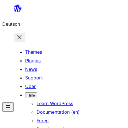
Zum
Inhalt
Deutsch
springen
Themes
Plugins
News
Support
Über
Hilfe
Learn WordPress
Documentation (en)
Foren