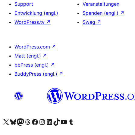
Support
Veranstaltungen
Entwicklung (engl.)
Spenden (engl.)
↗
WordPress.tv
↗
Swag
↗
WordPress.com
↗
Matt (engl.)
↗
bbPress (engl.)
↗
BuddyPress (engl.)
↗
Unser X-Konto (früher Twitter) besuchen
Unser Bluesky-Konto besuchen
Unser Mastodon-Konto besuchen
Unser Threads-Konto besuchen
Unsere Facebook-Seite besuchen
Unser Instagram-Konto besuchen
Unser LinkedIn-Konto besuchen
Unser TikTok-Konto besuchen
Unseren YouTube-Kanal besuchen
Unser Tumblr-Konto besuchen