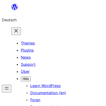
Zum
Inhalt
Deutsch
springen
Themes
Plugins
News
Support
Über
Hilfe
Learn WordPress
Documentation (en)
Foren