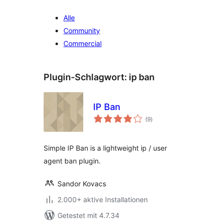
Alle
Community
Commercial
Plugin-Schlagwort:
ip ban
IP Ban
Bewertungen
(9
)
insgesamt
Simple IP Ban is a lightweight ip / user
agent ban plugin.
Sandor Kovacs
2.000+ aktive Installationen
Getestet mit 4.7.34