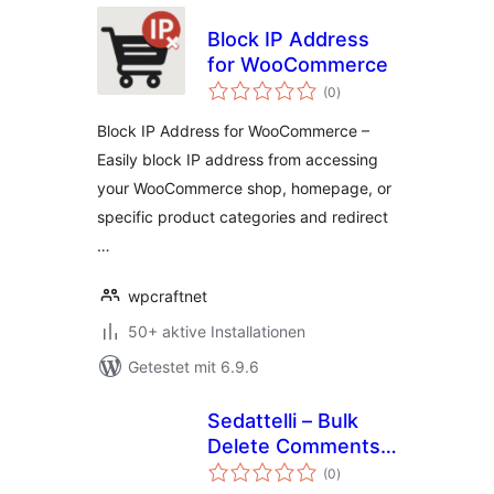
Block IP Address
for WooCommerce
Bewertungen
(0
)
insgesamt
Block IP Address for WooCommerce –
Easily block IP address from accessing
your WooCommerce shop, homepage, or
specific product categories and redirect
…
wpcraftnet
50+ aktive Installationen
Getestet mit 6.9.6
Sedattelli – Bulk
Delete Comments
Bewertungen
& Users with IP Ban
(0
)
insgesamt