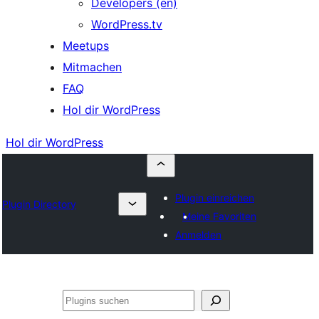
Developers (en)
WordPress.tv
Meetups
Mitmachen
FAQ
Hol dir WordPress
Hol dir WordPress
Plugin einreichen
Plugin Directory
Meine Favoriten
Anmelden
Suchen