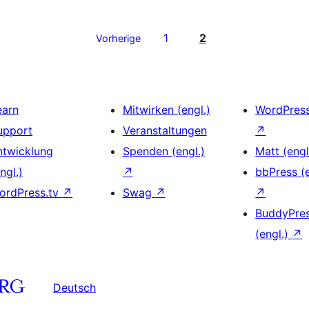
1
2
Vorherige
earn
Mitwirken (engl.)
WordPres
upport
Veranstaltungen
↗
ntwicklung
Spenden (engl.)
Matt (engl
ngl.)
↗
bbPress (e
ordPress.tv
↗
Swag
↗
↗
BuddyPre
(engl.)
↗
Deutsch