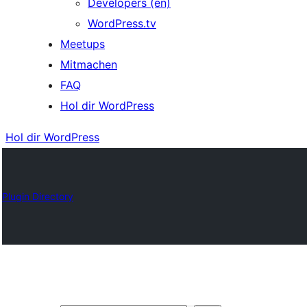
Developers (en)
WordPress.tv
Meetups
Mitmachen
FAQ
Hol dir WordPress
Hol dir WordPress
Plugin Directory