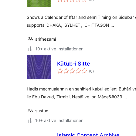
insgesamt
Shows a Calendar of Iftar and sehri Timing on Sidebar of
supports 'DHAKA', 'SYLHET', 'CHITTAGON …
arifnezami
10+ aktive Installationen
Kütüb-i Sitte
Bewertungen
(0
)
insgesamt
Hadis mecmualarının en sahihleri kabul edilen; Buhârî ve
ile Ebu Davud, Tirmizi, Nesâî ve ibn Mâce&#039 …
sustun
10+ aktive Installationen
Islamic Content Archive