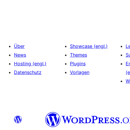
Seitennummerierung
der
Beiträge
Über
Showcase (engl.)
L
News
Themes
S
Hosting (engl.)
Plugins
E
Datenschutz
Vorlagen
(e
W