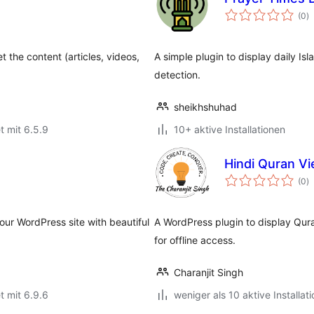
B
(0
)
i
t the content (articles, videos,
A simple plugin to display daily Isl
detection.
sheikhshuhad
t mit 6.5.9
10+ aktive Installationen
Hindi Quran V
B
(0
)
i
our WordPress site with beautiful
A WordPress plugin to display Quran
for offline access.
Charanjit Singh
t mit 6.9.6
weniger als 10 aktive Installat