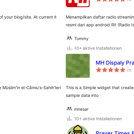
in
 your blog/site. At current it
Menampilkan daftar radio streami
resmi dari app android RII (Radio I
Tommy
10+ aktive Installationen
MH Dispaly Pr
Be
(1
)
in
 Müslim'in el-Câmiu's-Sahih'leri
This is a Simple widget that create
sample data into
mnesar
10+ aktive Installationen
Prayer Times 