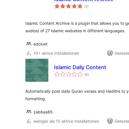
Bewertungen
(1
)
insgesamt
Islamic Content Archive is a plugin that allows you to ge
audios) of 27 Islamic websites in different languages.
edckwt
10+ aktive Installationen
Geteste
Islamic Daily Content
Bewertungen
(0
)
insgesamt
Automatically post daily Quran verses and Hadiths to y
formatting.
zabbas85
weniger als 10 aktive Installationen
Geteste