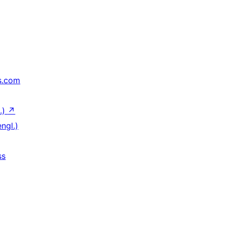
s.com
.)
↗
ngl.)
ss