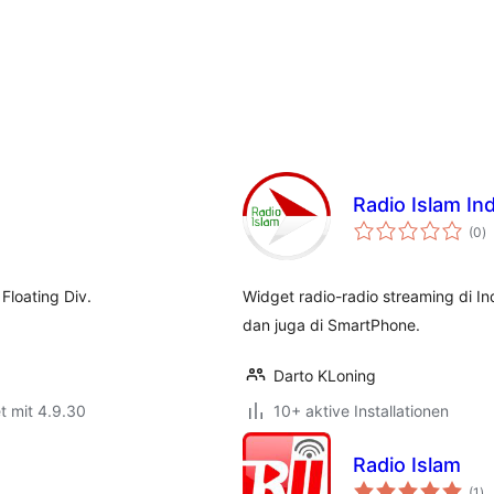
Radio Islam In
B
(0
)
i
Floating Div.
Widget radio-radio streaming di 
dan juga di SmartPhone.
Darto KLoning
t mit 4.9.30
10+ aktive Installationen
Radio Islam
Be
(1
)