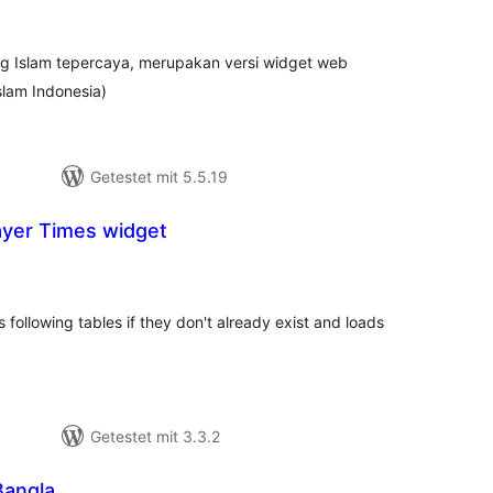
sgesamt
ng Islam tepercaya, merupakan versi widget web
slam Indonesia)
Getestet mit 5.5.19
ayer Times widget
wertungen
sgesamt
s following tables if they don't already exist and loads
Getestet mit 3.3.2
Bangla