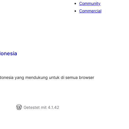
Community
Commercial
donesia
ewertungen
nsgesamt
Indonesia yang mendukung untuk di semua browser
Getestet mit 4.1.42
wertungen