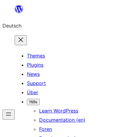
Zum
Inhalt
Deutsch
springen
Themes
Plugins
News
Support
Über
Hilfe
Learn WordPress
Documentation (en)
Foren