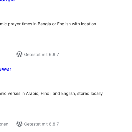
ewertungen
nsgesamt
amic prayer times in Bangla or English with location
Getestet mit 6.8.7
iewer
ewertungen
nsgesamt
ic verses in Arabic, Hindi, and English, stored locally
ionen
Getestet mit 6.8.7