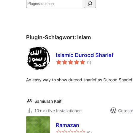
Suchen
Plugin-Schlagwort:
Islam
Islamic Durood Sharief
Bewertungen
(1
)
insgesamt
An easy way to show durood sharief as Durood Sharief 
Samiullah Kaifi
10+ aktive Installationen
Geteste
Ramazan
Bewertungen
(0
)