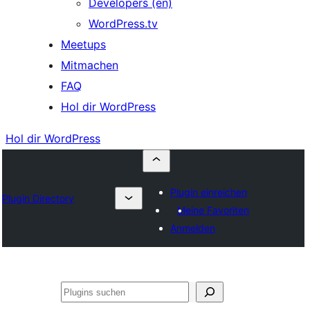
Developers (en)
WordPress.tv
Meetups
Mitmachen
FAQ
Hol dir WordPress
Hol dir WordPress
Plugin einreichen
Plugin Directory
Meine Favoriten
Anmelden
Suchen