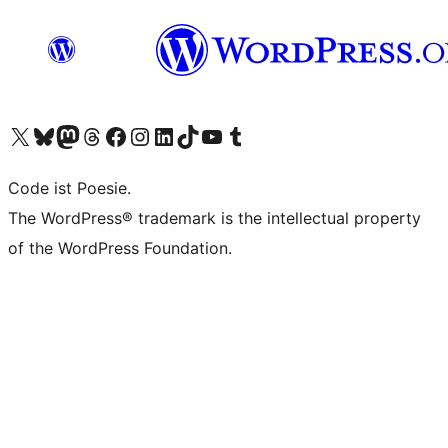
Unser X-Konto (früher Twitter) besuchen
Unser Bluesky-Konto besuchen
Unser Mastodon-Konto besuchen
Unser Threads-Konto besuchen
Unsere Facebook-Seite besuchen
Unser Instagram-Konto besuchen
Unser LinkedIn-Konto besuchen
Unser TikTok-Konto besuchen
Unseren YouTube-Kanal besuchen
Unser Tumblr-Konto besuchen
Code ist Poesie.
The WordPress® trademark is the intellectual property
of the WordPress Foundation.