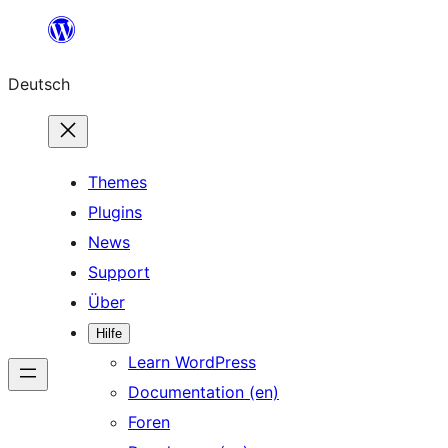
Zum
Inhalt
Deutsch
springen
Themes
Plugins
News
Support
Über
Hilfe
Learn WordPress
Documentation (en)
Foren