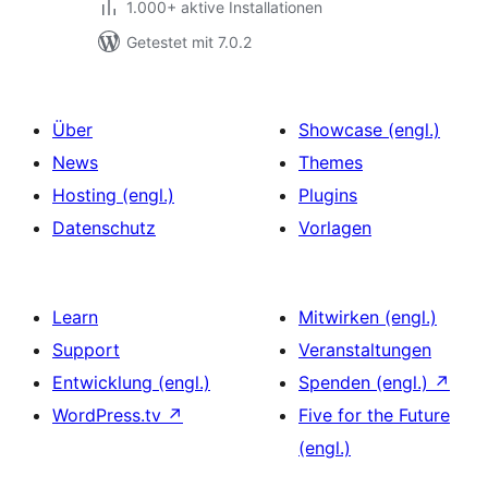
1.000+ aktive Installationen
Getestet mit 7.0.2
Über
Showcase (engl.)
News
Themes
Hosting (engl.)
Plugins
Datenschutz
Vorlagen
Learn
Mitwirken (engl.)
Support
Veranstaltungen
Entwicklung (engl.)
Spenden (engl.)
↗
WordPress.tv
↗
Five for the Future
(engl.)