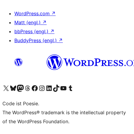
WordPress.com
↗
Matt (engl.)
↗
bbPress (engl.)
↗
BuddyPress (engl.)
↗
Unser X-Konto (früher Twitter) besuchen
Unser Bluesky-Konto besuchen
Unser Mastodon-Konto besuchen
Unser Threads-Konto besuchen
Unsere Facebook-Seite besuchen
Unser Instagram-Konto besuchen
Unser LinkedIn-Konto besuchen
Unser TikTok-Konto besuchen
Unseren YouTube-Kanal besuchen
Unser Tumblr-Konto besuchen
Code ist Poesie.
The WordPress® trademark is the intellectual property
of the WordPress Foundation.