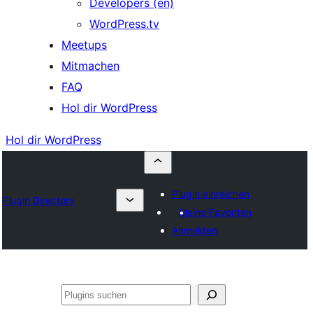
Developers (en)
WordPress.tv
Meetups
Mitmachen
FAQ
Hol dir WordPress
Hol dir WordPress
Plugin einreichen
Plugin Directory
Meine Favoriten
Anmelden
Suchen