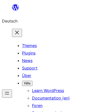
Zum
Inhalt
Deutsch
springen
Themes
Plugins
News
Support
Über
Hilfe
Learn WordPress
Documentation (en)
Foren