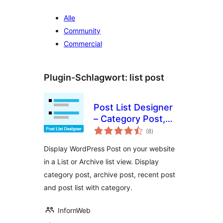
Alle
Community
Commercial
Plugin-Schlagwort:
list post
Post List Designer
– Category Post,
Bewertungen
Recent Post, Post
(8
)
insgesamt
List
Display WordPress Post on your website
in a List or Archive list view. Display
category post, archive post, recent post
and post list with category.
InfornWeb