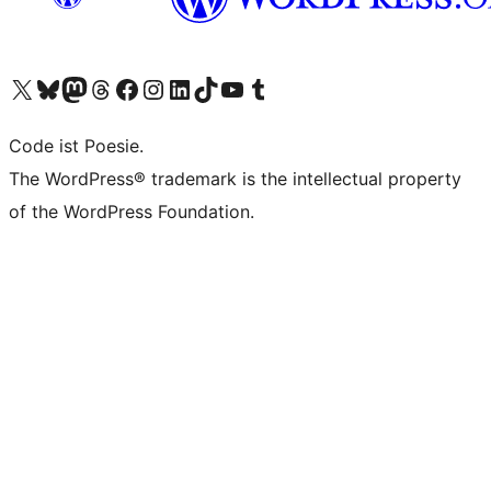
Unser X-Konto (früher Twitter) besuchen
Unser Bluesky-Konto besuchen
Unser Mastodon-Konto besuchen
Unser Threads-Konto besuchen
Unsere Facebook-Seite besuchen
Unser Instagram-Konto besuchen
Unser LinkedIn-Konto besuchen
Unser TikTok-Konto besuchen
Unseren YouTube-Kanal besuchen
Unser Tumblr-Konto besuchen
Code ist Poesie.
The WordPress® trademark is the intellectual property
of the WordPress Foundation.