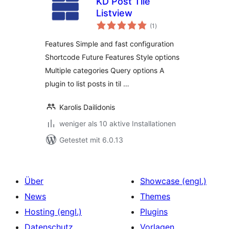
KD Post Tile
Listview
Bewertungen
(1
)
insgesamt
Features Simple and fast configuration
Shortcode Future Features Style options
Multiple categories Query options A
plugin to list posts in til …
Karolis Dailidonis
weniger als 10 aktive Installationen
Getestet mit 6.0.13
Über
Showcase (engl.)
News
Themes
Hosting (engl.)
Plugins
Datenschutz
Vorlagen