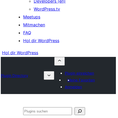
Developers (en)
WordPress.tv
Meetups
Mitmachen
FAQ
Hol dir WordPress
Hol dir WordPress
Plugin einreichen
Plugin Directory
Meine Favoriten
Anmelden
Suchen