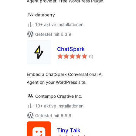
Agent provider. Free WordPress Plugin.
databerry
10+ aktive Installationen
Getestet mit 6.3.9
ChatSpark
Bewertungen
(1
)
insgesamt
Embed a ChatSpark Conversational AI
Agent on your WordPress site.
Contempo Creative Inc.
10+ aktive Installationen
Getestet mit 6.9.6
Tiny Talk
Bewertungen