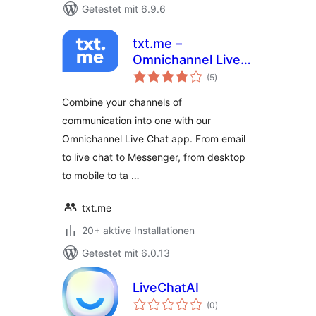
Getestet mit 6.9.6
txt.me –
Omnichannel Live
Bewertungen
Chat, Chat
(5
)
insgesamt
Triggers, Incoming
Combine your channels of
and Outgoing Email
communication into one with our
Omnichannel Live Chat app. From email
to live chat to Messenger, from desktop
to mobile to ta …
txt.me
20+ aktive Installationen
Getestet mit 6.0.13
LiveChatAI
Bewertungen
(0
)
insgesamt