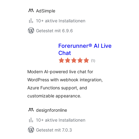
AdSimple
10+ aktive Installationen
Getestet mit 6.9.6
Forerunner® AI Live
Chat
Bewertungen
(1
)
insgesamt
Modern AI-powered live chat for
WordPress with webhook integration,
Azure Functions support, and
customizable appearance.
designforonline
10+ aktive Installationen
Getestet mit 7.0.3