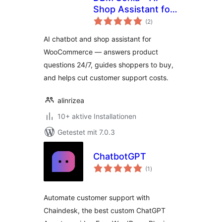
Shop Assistant for
Bewertungen
WooCommerce
(2
)
insgesamt
AI chatbot and shop assistant for
WooCommerce — answers product
questions 24/7, guides shoppers to buy,
and helps cut customer support costs.
alinrizea
10+ aktive Installationen
Getestet mit 7.0.3
ChatbotGPT
Bewertungen
(1
)
insgesamt
Automate customer support with
Chaindesk, the best custom ChatGPT