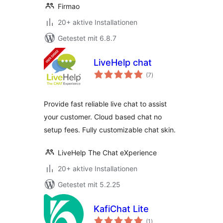
Firmao
20+ aktive Installationen
Getestet mit 6.8.7
LiveHelp chat
Bewertungen
(7
)
insgesamt
Provide fast reliable live chat to assist
your customer. Cloud based chat no
setup fees. Fully customizable chat skin.
LiveHelp The Chat eXperience
20+ aktive Installationen
Getestet mit 5.2.25
KafiChat Lite
Bewertungen
(1
)