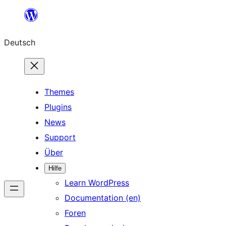
Zum
Inhalt
Deutsch
springen
Themes
Plugins
News
Support
Über
Hilfe
Learn WordPress
Documentation (en)
Foren