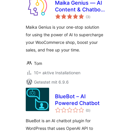
Maika Genius — AI
Content & Chatbot
Bewertungen
with ChatGPT and
(3
)
insgesamt
Gemini for
Maika Genius is your one-stop solution
WooCommerce
for using the power of AI to supercharge
your WooCommerce shop, boost your
sales, and free up your time.
Tom
10+ aktive Installationen
Getestet mit 6.9.6
BlueBot – AI
Powered Chatbot
Bewertungen
(0
)
insgesamt
BlueBot is an AI chatbot plugin for
WordPress that uses OpenAI API to