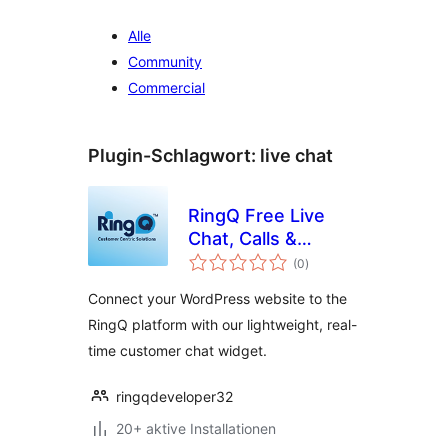
Alle
Community
Commercial
Plugin-Schlagwort:
live chat
RingQ Free Live
Chat, Calls &
Bewertungen
Messaging
(0
)
insgesamt
Connect your WordPress website to the
RingQ platform with our lightweight, real-
time customer chat widget.
ringqdeveloper32
20+ aktive Installationen