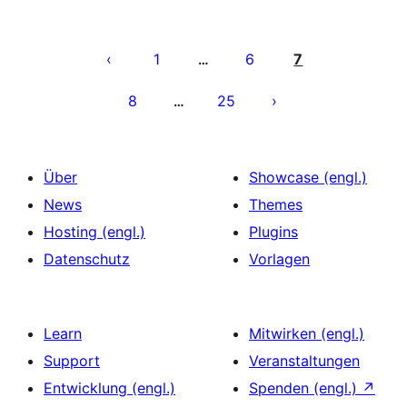
Seitennummerierung
der
1
6
7
…
Beiträge
8
25
…
Über
Showcase (engl.)
News
Themes
Hosting (engl.)
Plugins
Datenschutz
Vorlagen
Learn
Mitwirken (engl.)
Support
Veranstaltungen
Entwicklung (engl.)
Spenden (engl.)
↗