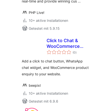
real-time and provide winning cus …
PHP Live!
10+ aktive Installationen
Getestet mit 5.9.15
Click to Chat &
WooCommerce
Bewertungen
Enquiry
(0
)
insgesamt
Add a click to chat button, WhatsApp
chat widget, and WooCommerce product
enquiry to your website.
beepixl
10+ aktive Installationen
Getestet mit 6.9.6