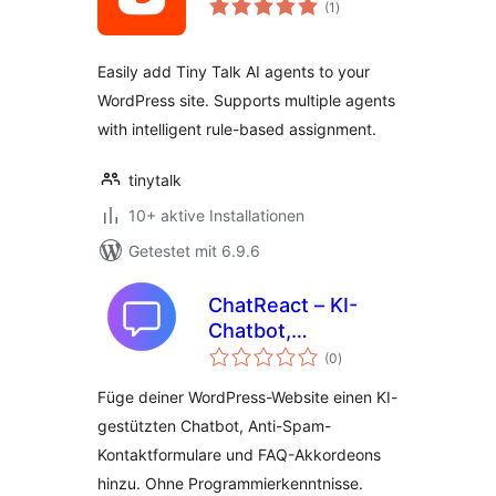
(1
)
insgesamt
Easily add Tiny Talk AI agents to your
WordPress site. Supports multiple agents
with intelligent rule-based assignment.
tinytalk
10+ aktive Installationen
Getestet mit 6.9.6
ChatReact – KI-
Chatbot,
Bewertungen
intelligente
(0
)
insgesamt
Formulare & FAQs
Füge deiner WordPress-Website einen KI-
gestützten Chatbot, Anti-Spam-
Kontaktformulare und FAQ-Akkordeons
hinzu. Ohne Programmierkenntnisse.