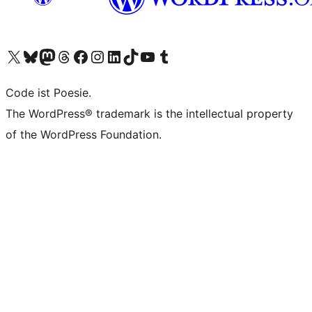
Unser X-Konto (früher Twitter) besuchen
Unser Bluesky-Konto besuchen
Unser Mastodon-Konto besuchen
Unser Threads-Konto besuchen
Unsere Facebook-Seite besuchen
Unser Instagram-Konto besuchen
Unser LinkedIn-Konto besuchen
Unser TikTok-Konto besuchen
Unseren YouTube-Kanal besuchen
Unser Tumblr-Konto besuchen
Code ist Poesie.
The WordPress® trademark is the intellectual property
of the WordPress Foundation.