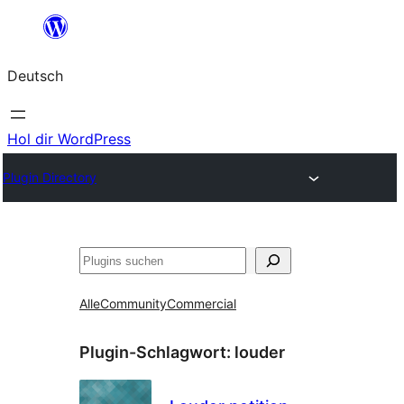
Zum
Inhalt
Deutsch
springen
Hol dir WordPress
Plugin Directory
Suchen
Alle
Community
Commercial
Plugin-Schlagwort:
louder