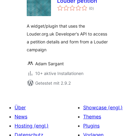
Louder petition
Bewertungen
(0
)
insgesamt
A widget/plugin that uses the
Louder.org.uk Developer's API to access
a petition details and form from a Louder
campaign
Adam Sargant
10+ aktive Installationen
Getestet mit 2.9.2
Über
Showcase (engl.)
News
Themes
Hosting (engl.)
Plugins
Datenschutz
Vorlagen