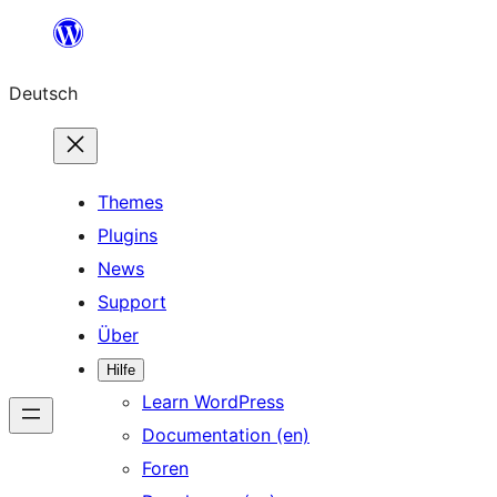
Zum
Inhalt
Deutsch
springen
Themes
Plugins
News
Support
Über
Hilfe
Learn WordPress
Documentation (en)
Foren