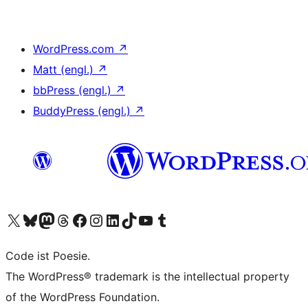
WordPress.com
↗
Matt (engl.)
↗
bbPress (engl.)
↗
BuddyPress (engl.)
↗
Unser X-Konto (früher Twitter) besuchen
Unser Bluesky-Konto besuchen
Unser Mastodon-Konto besuchen
Unser Threads-Konto besuchen
Unsere Facebook-Seite besuchen
Unser Instagram-Konto besuchen
Unser LinkedIn-Konto besuchen
Unser TikTok-Konto besuchen
Unseren YouTube-Kanal besuchen
Unser Tumblr-Konto besuchen
Code ist Poesie.
The WordPress® trademark is the intellectual property
of the WordPress Foundation.