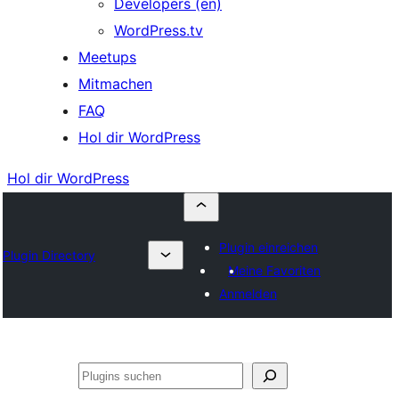
Developers (en)
WordPress.tv
Meetups
Mitmachen
FAQ
Hol dir WordPress
Hol dir WordPress
Plugin einreichen
Plugin Directory
Meine Favoriten
Anmelden
Suchen