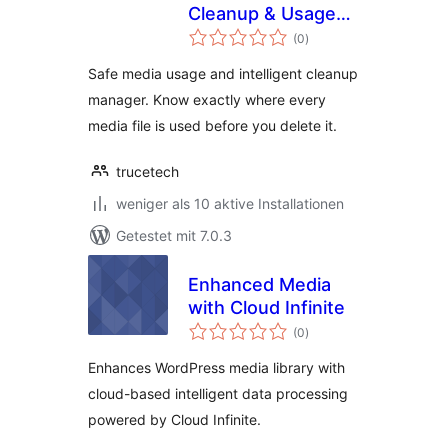
Cleanup & Usage
Bewertungen
Tracker
(0
)
insgesamt
Safe media usage and intelligent cleanup
manager. Know exactly where every
media file is used before you delete it.
trucetech
weniger als 10 aktive Installationen
Getestet mit 7.0.3
Enhanced Media
with Cloud Infinite
Bewertungen
(0
)
insgesamt
Enhances WordPress media library with
cloud-based intelligent data processing
powered by Cloud Infinite.