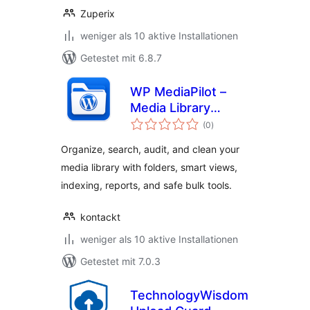
Zuperix
weniger als 10 aktive Installationen
Getestet mit 6.8.7
WP MediaPilot –
Media Library
Bewertungen
Folders, Smart
(0
)
insgesamt
Filters & Organizer
Organize, search, audit, and clean your
media library with folders, smart views,
indexing, reports, and safe bulk tools.
kontackt
weniger als 10 aktive Installationen
Getestet mit 7.0.3
TechnologyWisdom