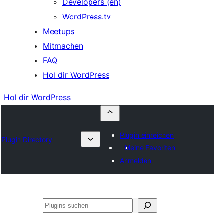
Developers (en)
WordPress.tv
Meetups
Mitmachen
FAQ
Hol dir WordPress
Hol dir WordPress
Plugin einreichen
Plugin Directory
Meine Favoriten
Anmelden
Suchen