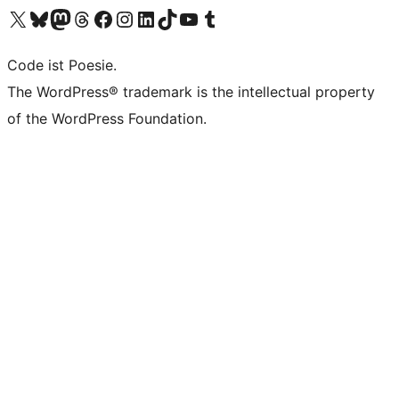
Unser X-Konto (früher Twitter) besuchen
Unser Bluesky-Konto besuchen
Unser Mastodon-Konto besuchen
Unser Threads-Konto besuchen
Unsere Facebook-Seite besuchen
Unser Instagram-Konto besuchen
Unser LinkedIn-Konto besuchen
Unser TikTok-Konto besuchen
Unseren YouTube-Kanal besuchen
Unser Tumblr-Konto besuchen
Code ist Poesie.
The WordPress® trademark is the intellectual property
of the WordPress Foundation.