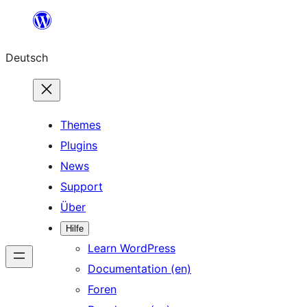
Zum
Inhalt
Deutsch
springen
Themes
Plugins
News
Support
Über
Hilfe
Learn WordPress
Documentation (en)
Foren