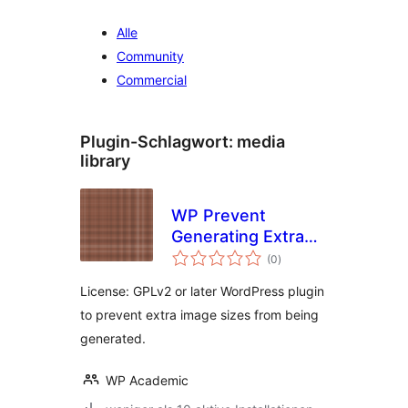
Alle
Community
Commercial
Plugin-Schlagwort:
media
library
WP Prevent
Generating Extra
Bewertungen
Image Sizes
(0
)
insgesamt
License: GPLv2 or later WordPress plugin
to prevent extra image sizes from being
generated.
WP Academic