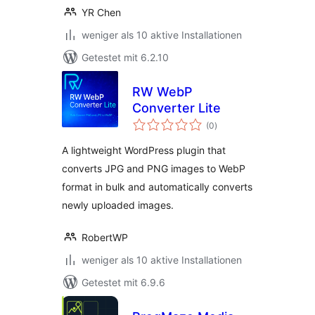
YR Chen
weniger als 10 aktive Installationen
Getestet mit 6.2.10
RW WebP
Converter Lite
Bewertungen
(0
)
insgesamt
A lightweight WordPress plugin that
converts JPG and PNG images to WebP
format in bulk and automatically converts
newly uploaded images.
RobertWP
weniger als 10 aktive Installationen
Getestet mit 6.9.6