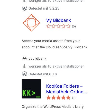
weniger als 10 aktive Installationen
Getestet mit 5.2.25
Vy Bildbank
Bewertungen
(0
)
insgesamt
Access your media assets from your
account at the cloud service Vy Bildbank.
vybildbank
weniger als 10 aktive Installationen
Getestet mit 6.7.6
KooKoa Folders –
Mediathek-Ordner
Bewertungen
& Datei-Organizer
(1
)
insgesamt
Organize the WordPress Media Library