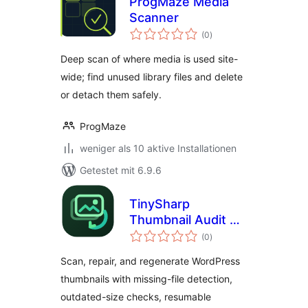
ProgMaze Media
Scanner
Bewertungen
(0
)
insgesamt
Deep scan of where media is used site-
wide; find unused library files and delete
or detach them safely.
ProgMaze
weniger als 10 aktive Installationen
Getestet mit 6.9.6
TinySharp
Thumbnail Audit &
Bewertungen
Repair
(0
)
insgesamt
Scan, repair, and regenerate WordPress
thumbnails with missing-file detection,
outdated-size checks, resumable