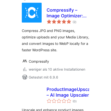
Compressify –
Image Optimizer:
Bewertungen
Compress JPG &
(2
)
insgesamt
PNG, Convert to
Compress JPG and PNG images,
WebP
optimize uploads and your Media Library,
and convert images to WebP locally for a
faster WordPress site.
Compressify
weniger als 10 aktive Installationen
Getestet mit 6.9.6
ProductImageUpscale
– AI Image Upscaler
Bewertungen
(0
)
insgesamt
Upscale and enhance product images