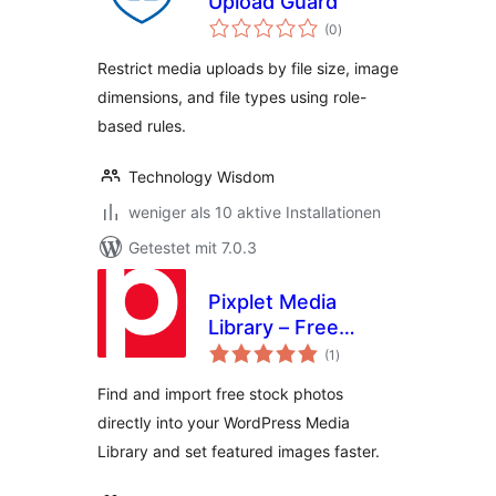
Upload Guard
Bewertungen
(0
)
insgesamt
Restrict media uploads by file size, image
dimensions, and file types using role-
based rules.
Technology Wisdom
weniger als 10 aktive Installationen
Getestet mit 7.0.3
Pixplet Media
Library – Free
Bewertungen
Stock Photos for
(1
)
insgesamt
WordPress
Find and import free stock photos
directly into your WordPress Media
Library and set featured images faster.