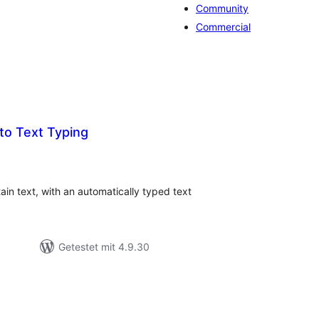
Community
Commercial
o Text Typing
ewertungen
nsgesamt
ain text, with an automatically typed text
Getestet mit 4.9.30