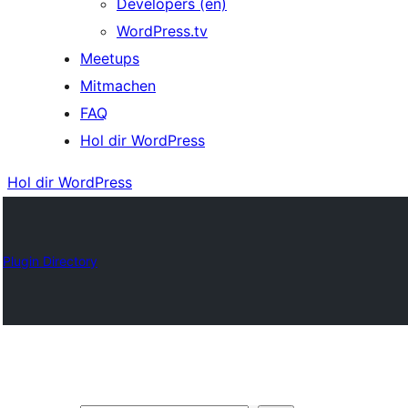
Developers (en)
WordPress.tv
Meetups
Mitmachen
FAQ
Hol dir WordPress
Hol dir WordPress
Plugin Directory