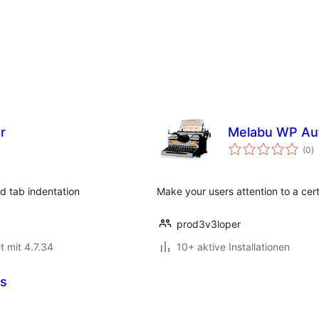
r
Melabu WP Aut
B
(0
)
i
d tab indentation
Make your users attention to a cert
prod3v3loper
t mit 4.7.34
10+ aktive Installationen
es