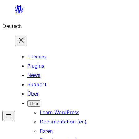
Zum
Inhalt
Deutsch
springen
Themes
Plugins
News
Support
Über
Hilfe
Learn WordPress
Documentation (en)
Foren