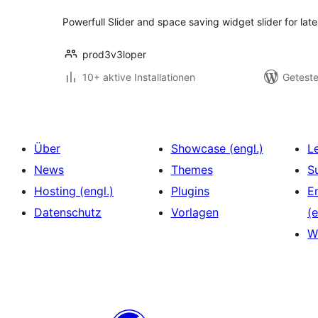
Powerfull Slider and space saving widget slider for late
prod3v3loper
10+ aktive Installationen
Geteste
Über
Showcase (engl.)
L
News
Themes
S
Hosting (engl.)
Plugins
E
Datenschutz
Vorlagen
(e
W