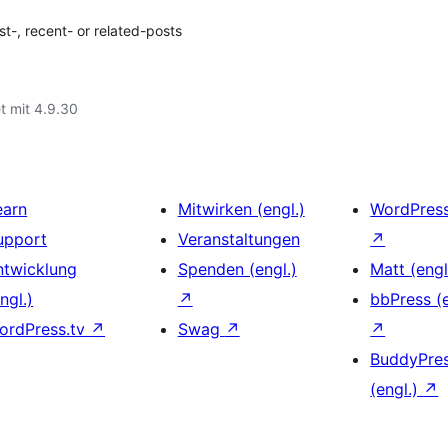
st-, recent- or related-posts
t mit 4.9.30
earn
Mitwirken (engl.)
WordPres
upport
Veranstaltungen
↗
ntwicklung
Spenden (engl.)
Matt (engl
ngl.)
↗
bbPress (e
ordPress.tv
↗
Swag
↗
↗
BuddyPre
(engl.)
↗