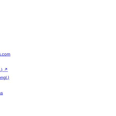
s.com
.)
↗
ngl.)
ss