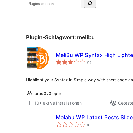
Suchen
Plugin-Schlagwort:
melibu
MeliBu WP Syntax High Lighte
Bewertungen
(1
)
insgesamt
Highlight your Syntax in Simple way with short code an
prod3v3loper
10+ aktive Installationen
Geteste
Melabu WP Latest Posts Slid
Bewertungen
(0
)
insgesamt