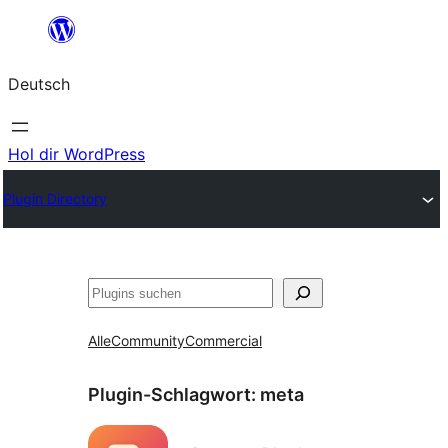
Zum
Inhalt
Deutsch
springen
Hol dir WordPress
Plugin Directory
Suchen
Alle
Community
Commercial
Plugin-Schlagwort:
meta