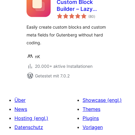
Custom Block
Builder – Lazy
Bewertungen
Blocks
(80
)
insgesamt
Easily create custom blocks and custom
meta fields for Gutenberg without hard
coding.
nK
20.000+ aktive Installationen
Getestet mit 7.0.2
Über
Showcase (engl.)
News
Themes
Hosting (engl.)
Plugins
Datenschutz
Vorlagen