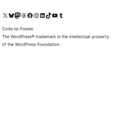
Unser X-Konto (früher Twitter) besuchen
Unser Bluesky-Konto besuchen
Unser Mastodon-Konto besuchen
Unser Threads-Konto besuchen
Unsere Facebook-Seite besuchen
Unser Instagram-Konto besuchen
Unser LinkedIn-Konto besuchen
Unser TikTok-Konto besuchen
Unseren YouTube-Kanal besuchen
Unser Tumblr-Konto besuchen
Code ist Poesie.
The WordPress® trademark is the intellectual property
of the WordPress Foundation.