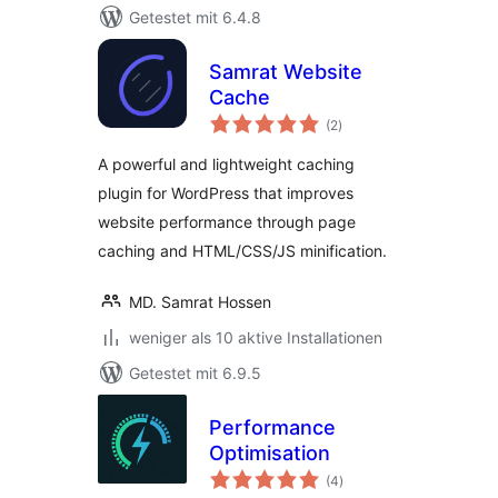
Getestet mit 6.4.8
Samrat Website
Cache
Bewertungen
(2
)
insgesamt
A powerful and lightweight caching
plugin for WordPress that improves
website performance through page
caching and HTML/CSS/JS minification.
MD. Samrat Hossen
weniger als 10 aktive Installationen
Getestet mit 6.9.5
Performance
Optimisation
Bewertungen
(4
)
insgesamt