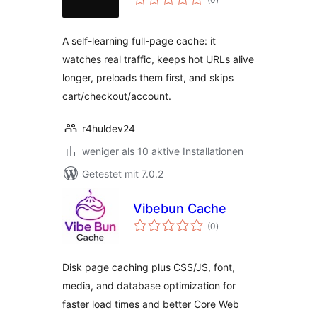
insgesamt
A self-learning full-page cache: it
watches real traffic, keeps hot URLs alive
longer, preloads them first, and skips
cart/checkout/account.
r4huldev24
weniger als 10 aktive Installationen
Getestet mit 7.0.2
Vibebun Cache
Bewertungen
(0
)
insgesamt
Disk page caching plus CSS/JS, font,
media, and database optimization for
faster load times and better Core Web