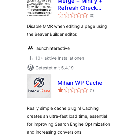
Merge + Minify +
Refresh Check
Bewertungen
Beaver Builder
(0
)
insgesamt
Disable MMR when editing a page using
the Beaver Builder editor.
launchinteractive
10+ aktive Installationen
Getestet mit 5.4.19
Mihan WP Cache
Bewertungen
(1
)
insgesamt
Really simple cache plugin! Caching
creates an ultra-fast load time, essential
for improving Search Engine Optimization
and increasing conversions.