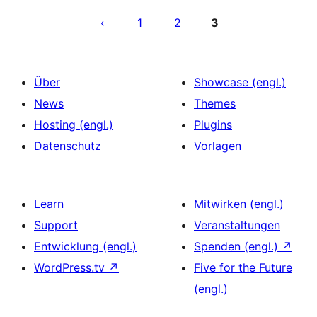
Seitennummerierung
der
1
2
3
Beiträge
Über
Showcase (engl.)
News
Themes
Hosting (engl.)
Plugins
Datenschutz
Vorlagen
Learn
Mitwirken (engl.)
Support
Veranstaltungen
Entwicklung (engl.)
Spenden (engl.)
↗
WordPress.tv
↗
Five for the Future
(engl.)