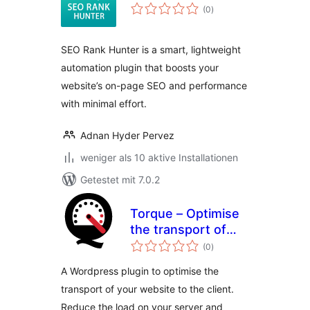
Bewertungen
(0
)
insgesamt
SEO Rank Hunter is a smart, lightweight
automation plugin that boosts your
website’s on-page SEO and performance
with minimal effort.
Adnan Hyder Pervez
weniger als 10 aktive Installationen
Getestet mit 7.0.2
Torque – Optimise
the transport of
Bewertungen
your Website
(0
)
insgesamt
A Wordpress plugin to optimise the
transport of your website to the client.
Reduce the load on your server and