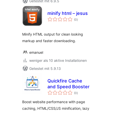
Getestet mit 6.9.5
minify html – jesus
Bewertungen
(0
)
insgesamt
Minify HTML output for clean looking
markup and faster downloading.
emanuel
weniger als 10 aktive Installationen
Getestet mit 5.9.13
Quickfire Cache
and Speed Booster
Bewertungen
(0
)
insgesamt
Boost website performance with page
caching, HTML/CSS/JS minification, lazy