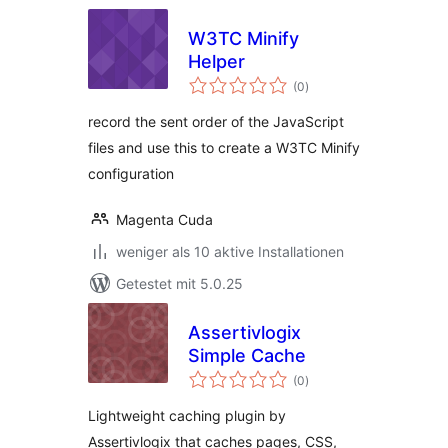
W3TC Minify
Helper
Bewertungen
(0
)
insgesamt
record the sent order of the JavaScript
files and use this to create a W3TC Minify
configuration
Magenta Cuda
weniger als 10 aktive Installationen
Getestet mit 5.0.25
Assertivlogix
Simple Cache
Bewertungen
(0
)
insgesamt
Lightweight caching plugin by
Assertivlogix that caches pages, CSS,