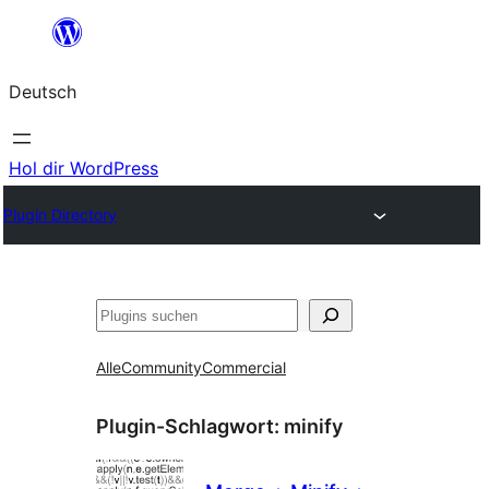
Zum
Inhalt
Deutsch
springen
Hol dir WordPress
Plugin Directory
Suchen
Alle
Community
Commercial
Plugin-Schlagwort:
minify