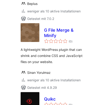
Beplus
weniger als 10 aktive Installationen
Getestet mit 7.0.2
G File Merge &
Minify
Bewertungen
(0
)
insgesamt
A lightweight WordPress plugin that can
shrink and combine CSS and JavaScript
files on your website.
Sinan Yorulmaz
weniger als 10 aktive Installationen
Getestet mit 4.9.29
Quikc
Bewertungen
(0
)