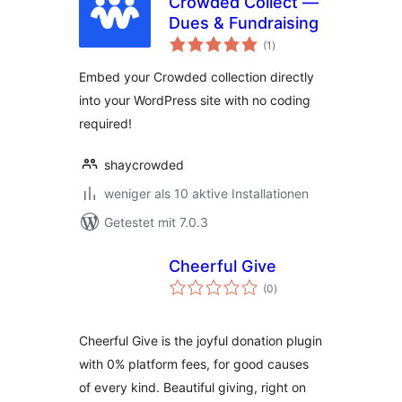
Crowded Collect —
Dues & Fundraising
Bewertungen
(1
)
insgesamt
Embed your Crowded collection directly
into your WordPress site with no coding
required!
shaycrowded
weniger als 10 aktive Installationen
Getestet mit 7.0.3
Cheerful Give
Bewertungen
(0
)
insgesamt
Cheerful Give is the joyful donation plugin
with 0% platform fees, for good causes
of every kind. Beautiful giving, right on