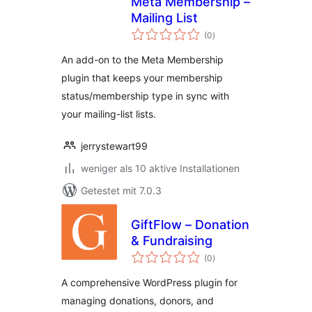
Meta Membership –
Mailing List
Bewertungen
(0
)
insgesamt
An add-on to the Meta Membership
plugin that keeps your membership
status/membership type in sync with
your mailing-list lists.
jerrystewart99
weniger als 10 aktive Installationen
Getestet mit 7.0.3
GiftFlow – Donation
& Fundraising
Bewertungen
(0
)
insgesamt
A comprehensive WordPress plugin for
managing donations, donors, and