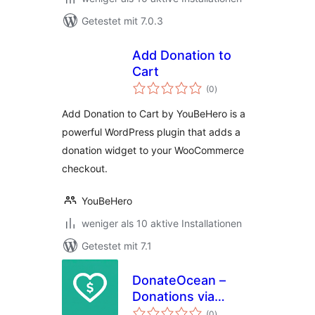
Getestet mit 7.0.3
Add Donation to
Cart
Bewertungen
(0
)
insgesamt
Add Donation to Cart by YouBeHero is a
powerful WordPress plugin that adds a
donation widget to your WooCommerce
checkout.
YouBeHero
weniger als 10 aktive Installationen
Getestet mit 7.1
DonateOcean –
Donations via
Bewertungen
PayPal
(0
)