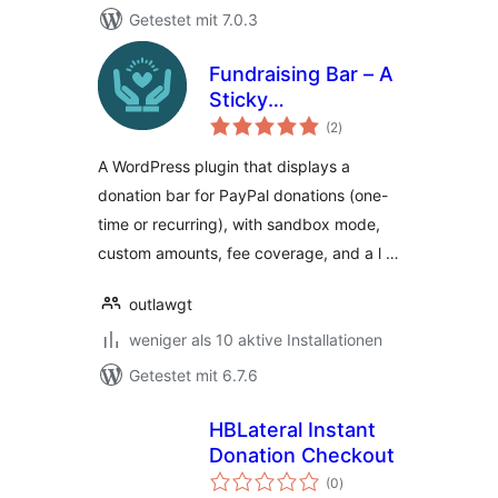
Getestet mit 7.0.3
Fundraising Bar – A
Sticky
Bewertungen
Customizable
(2
)
insgesamt
Donation Bar for
A WordPress plugin that displays a
WordPress
donation bar for PayPal donations (one-
time or recurring), with sandbox mode,
custom amounts, fee coverage, and a l …
outlawgt
weniger als 10 aktive Installationen
Getestet mit 6.7.6
HBLateral Instant
Donation Checkout
Bewertungen
(0
)
insgesamt