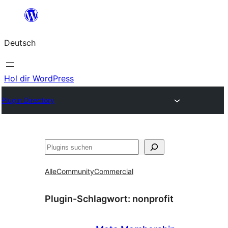
Zum
Inhalt
Deutsch
springen
Hol dir WordPress
Plugin Directory
Suchen
Alle
Community
Commercial
Plugin-Schlagwort:
nonprofit