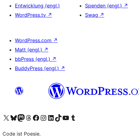
Entwicklung (engl.)
Spenden (engl.)
↗
WordPress.tv
↗
Swag
↗
WordPress.com
↗
Matt (engl.)
↗
bbPress (engl.)
↗
BuddyPress (engl.)
↗
Unser X-Konto (früher Twitter) besuchen
Unser Bluesky-Konto besuchen
Unser Mastodon-Konto besuchen
Unser Threads-Konto besuchen
Unsere Facebook-Seite besuchen
Unser Instagram-Konto besuchen
Unser LinkedIn-Konto besuchen
Unser TikTok-Konto besuchen
Unseren YouTube-Kanal besuchen
Unser Tumblr-Konto besuchen
Code ist Poesie.