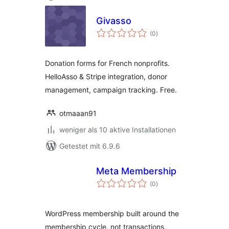
Givasso
Bewertungen
(0
)
insgesamt
Donation forms for French nonprofits.
HelloAsso & Stripe integration, donor
management, campaign tracking. Free.
otmaaan91
weniger als 10 aktive Installationen
Getestet mit 6.9.6
Meta Membership
Bewertungen
(0
)
insgesamt
WordPress membership built around the
membership cycle, not transactions.