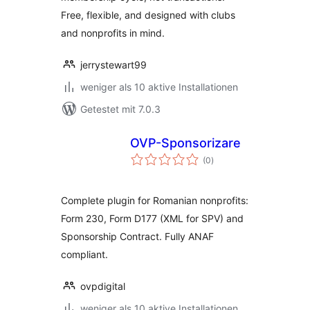
Free, flexible, and designed with clubs
and nonprofits in mind.
jerrystewart99
weniger als 10 aktive Installationen
Getestet mit 7.0.3
OVP-Sponsorizare
Bewertungen
(0
)
insgesamt
Complete plugin for Romanian nonprofits:
Form 230, Form D177 (XML for SPV) and
Sponsorship Contract. Fully ANAF
compliant.
ovpdigital
weniger als 10 aktive Installationen