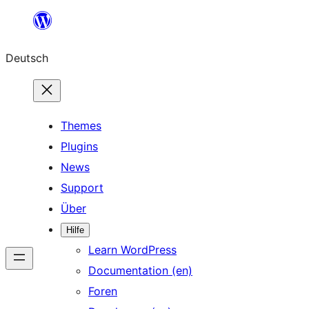
Zum
Inhalt
Deutsch
springen
Themes
Plugins
News
Support
Über
Hilfe
Learn WordPress
Documentation (en)
Foren