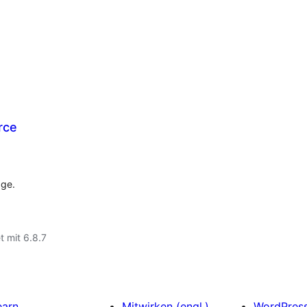
rce
ge.
t mit 6.8.7
earn
Mitwirken (engl.)
WordPres