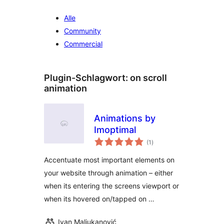
Alle
Community
Commercial
Plugin-Schlagwort:
on scroll
animation
Animations by
Imoptimal
Bewertungen
(1
)
insgesamt
Accentuate most important elements on
your website through animation – either
when its entering the screens viewport or
when its hovered on/tapped on …
Ivan Maljukanović