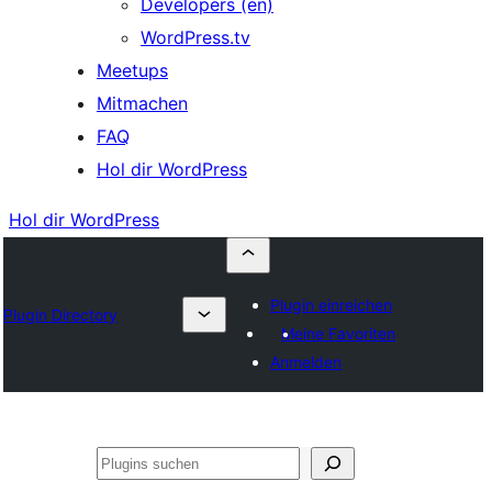
Developers (en)
WordPress.tv
Meetups
Mitmachen
FAQ
Hol dir WordPress
Hol dir WordPress
Plugin einreichen
Plugin Directory
Meine Favoriten
Anmelden
Suchen