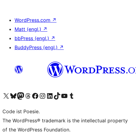
WordPress.com
↗
Matt (engl.)
↗
bbPress (engl.)
↗
BuddyPress (engl.)
↗
Unser X-Konto (früher Twitter) besuchen
Unser Bluesky-Konto besuchen
Unser Mastodon-Konto besuchen
Unser Threads-Konto besuchen
Unsere Facebook-Seite besuchen
Unser Instagram-Konto besuchen
Unser LinkedIn-Konto besuchen
Unser TikTok-Konto besuchen
Unseren YouTube-Kanal besuchen
Unser Tumblr-Konto besuchen
Code ist Poesie.
The WordPress® trademark is the intellectual property
of the WordPress Foundation.