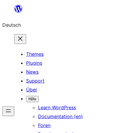
Zum
Inhalt
Deutsch
springen
Themes
Plugins
News
Support
Über
Hilfe
Learn WordPress
Documentation (en)
Foren