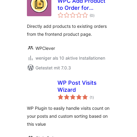
WPC Add Product
to Order for
Bewertungen
WooCommerce
(0
)
insgesamt
Directly add products to existing orders
from the frontend product page.
WPClever
weniger als 10 aktive Installationen
Getestet mit 7.0.3
WP Post Visits
Wizard
Bewertungen
(1
)
insgesamt
WP Plugin to easily handle visits count on
your posts and custom sorting based on
this value