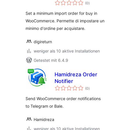
Bewertungen
(0
)
insgesamt
Set a minimum import order for buy in
WooCommerce. Permette di impostare un
minimo d'ordine per acquistare.
digireturn
weniger als 10 aktive Installationen
Getestet mit 6.4.9
Hamidreza Order
Notifier
Bewertungen
(0
)
insgesamt
Send WooCommerce order notifications
to Telegram or Bale.
Hamidreza
weniger als 10 aktive Installationen