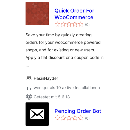
Quick Order For
WooCommerce
Bewertungen
(0
)
insgesamt
Save your time by quickly creating
orders for your woocommerce powered
shops, and for existing or new users.
Apply a flat discount or a coupon code in
…
HasinHayder
weniger als 10 aktive Installationen
Getestet mit 5.6.18
Pending Order Bot
Bewertungen
(0
)
insgesamt