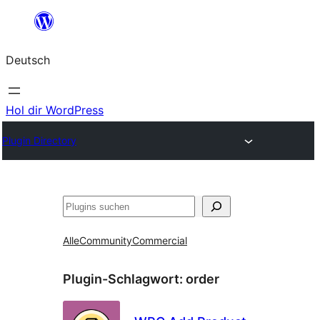
Zum
Inhalt
Deutsch
springen
Hol dir WordPress
Plugin Directory
Suchen
Alle
Community
Commercial
Plugin-Schlagwort:
order