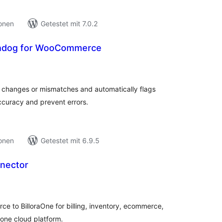
ionen
Getestet mit 7.0.2
hdog for WooCommerce
ewertungen
nsgesamt
changes or mismatches and automatically flags
ccuracy and prevent errors.
ionen
Getestet mit 6.9.5
nnector
ewertungen
nsgesamt
to BilloraOne for billing, inventory, ecommerce,
one cloud platform.