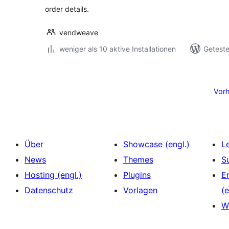
order details.
vendweave
weniger als 10 aktive Installationen
Geteste
Seitennummerierung
der
Vorh
Beiträge
Über
Showcase (engl.)
L
News
Themes
S
Hosting (engl.)
Plugins
E
Datenschutz
Vorlagen
(e
W