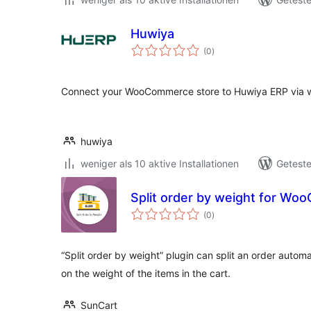
Huwiya
Bewertungen
(0
)
insgesamt
Connect your WooCommerce store to Huwiya ERP via 
huwiya
weniger als 10 aktive Installationen
Geteste
Split order by weight for W
Bewertungen
(0
)
insgesamt
“Split order by weight” plugin can split an order automa
on the weight of the items in the cart.
SunCart