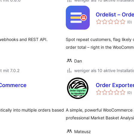
Ordelist – Or
B
(0
)
i
webhooks and REST API.
Spot repeat customers, flag likely
order total – right in the WooCom
Dan
t mit 7.0.2
weniger als 10 aktive Installat
ooCommerce
Order Exporte
B
(0
)
i
tically into multiple orders based
A simple, powerful WooCommerce or
professional Market Basket Analysi
Mateusz