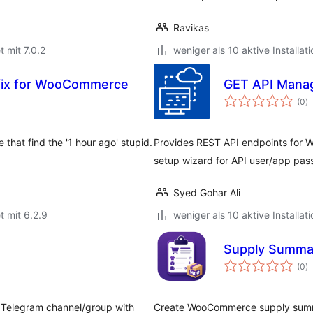
Ravikas
t mit 7.0.2
weniger als 10 aktive Installat
 fix for WooCommerce
GET API Mana
B
(0
)
i
 that find the '1 hour ago' stupid.
Provides REST API endpoints for 
setup wizard for API user/app pas
Syed Gohar Ali
t mit 6.2.9
weniger als 10 aktive Installat
Supply Summa
B
(0
)
i
 Telegram channel/group with
Create WooCommerce supply summa