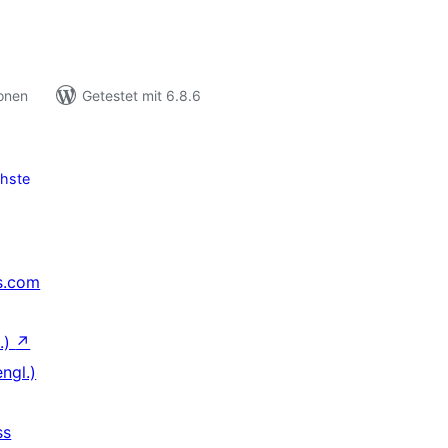
ionen
Getestet mit 6.8.6
hste
s.com
.)
↗
ngl.)
ss