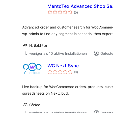
MentoTex Advanced Shop Se
Bewertungen
(0
)
insgesamt
Advanced order and customer search for WooCommerce.
wp-admin to find any segment in seconds, then export
H. Bakhtiari
weniger als 10 aktive Installationen
Geteste
WC Next Sync
Bewertungen
(0
)
insgesamt
Live backup for WooCommerce orders, products, cust
spreadsheets on Nextcloud.
Còdec
weniger als 10 aktive Installationen
Geteste