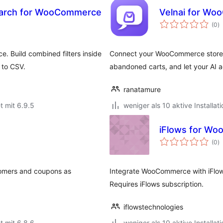
arch for WooCommerce
Velnai for W
B
(0
)
i
 Build combined filters inside
Connect your WooCommerce store t
 to CSV.
abandoned carts, and let your AI a
ranatamure
t mit 6.9.5
weniger als 10 aktive Installat
iFlows for W
B
(0
)
i
omers and coupons as
Integrate WooCommerce with iFlows
Requires iFlows subscription.
iflowstechnologies
t mit 6.8.6
weniger als 10 aktive Installat