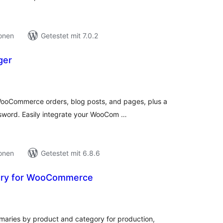
ionen
Getestet mit 7.0.2
ger
ewertungen
nsgesamt
WooCommerce orders, blog posts, and pages, plus a
sword. Easily integrate your WooCom …
ionen
Getestet mit 6.8.6
ry for WooCommerce
ewertungen
nsgesamt
ries by product and category for production,