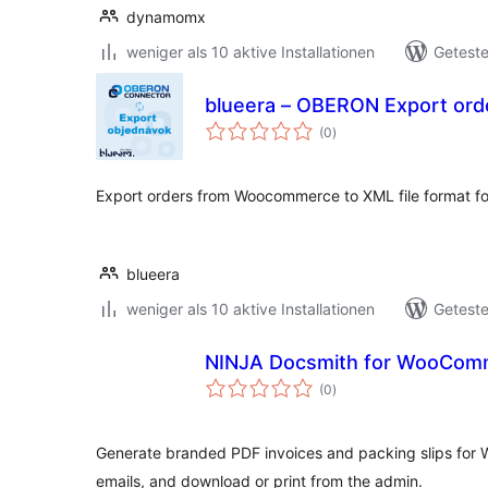
dynamomx
weniger als 10 aktive Installationen
Geteste
blueera – OBERON Export ord
Bewertungen
(0
)
insgesamt
Export orders from Woocommerce to XML file format 
blueera
weniger als 10 aktive Installationen
Geteste
NINJA Docsmith for WooCom
Bewertungen
(0
)
insgesamt
Generate branded PDF invoices and packing slips for
emails, and download or print from the admin.