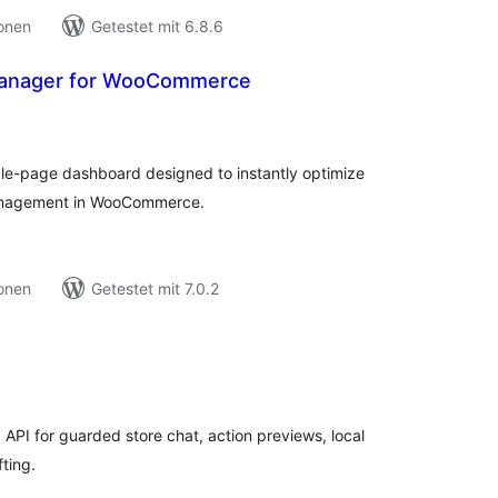
ionen
Getestet mit 6.8.6
Manager for WooCommerce
ewertungen
nsgesamt
le-page dashboard designed to instantly optimize
management in WooCommerce.
ionen
Getestet mit 7.0.2
ewertungen
nsgesamt
I for guarded store chat, action previews, local
ting.