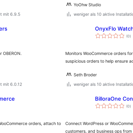
YoOhw Studio
t mit 6.9.5
weniger als 10 aktive Installat
ers
OnyxFlo Watc
B
(0
)
i
for OBERON.
Monitors WooCommerce orders for 
suspicious orders to help ensure a
Seth Broder
t mit 6.0.12
weniger als 10 aktive Installat
merce
BilloraOne Co
B
(0
)
i
 WooCommerce orders, attach to
Connect WordPress or WooCommerce 
customers, and business ops from 