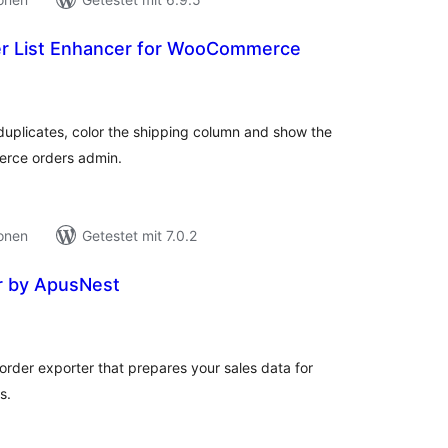
der List Enhancer for WooCommerce
ewertungen
nsgesamt
 duplicates, color the shipping column and show the
merce orders admin.
ionen
Getestet mit 7.0.2
r by ApusNest
ewertungen
nsgesamt
der exporter that prepares your sales data for
s.