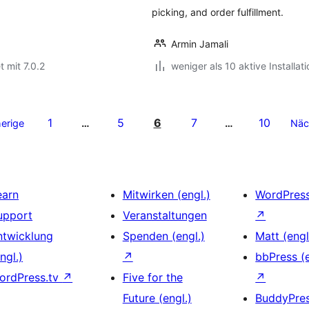
picking, and order fulfillment.
Armin Jamali
t mit 7.0.2
weniger als 10 aktive Installat
1
5
6
7
10
erige
…
…
Näc
earn
Mitwirken (engl.)
WordPres
upport
Veranstaltungen
↗
ntwicklung
Spenden (engl.)
Matt (engl
ngl.)
↗
bbPress (e
ordPress.tv
↗
Five for the
↗
Future (engl.)
BuddyPre