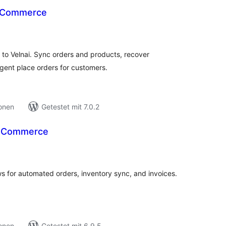
ooCommerce
ewertungen
nsgesamt
o Velnai. Sync orders and products, recover
gent place orders for customers.
ionen
Getestet mit 7.0.2
ooCommerce
ewertungen
nsgesamt
 for automated orders, inventory sync, and invoices.
ionen
Getestet mit 6.9.5