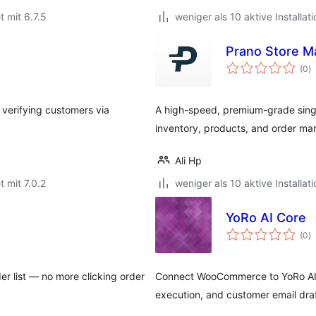
t mit 6.7.5
weniger als 10 aktive Installat
Prano Store 
B
(0
)
i
verifying customers via
A high-speed, premium-grade sing
inventory, products, and order 
Ali Hp
t mit 7.0.2
weniger als 10 aktive Installat
YoRo AI Core
B
(0
)
i
r list — no more clicking order
Connect WooCommerce to YoRo AI AP
execution, and customer email draf