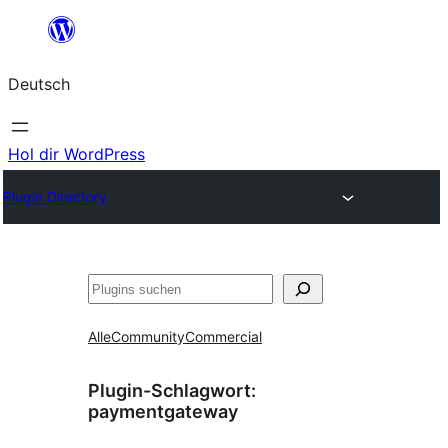
Zum
Inhalt
Deutsch
springen
Hol dir WordPress
Plugin Directory
Suchen
Alle
Community
Commercial
Plugin-Schlagwort:
paymentgateway