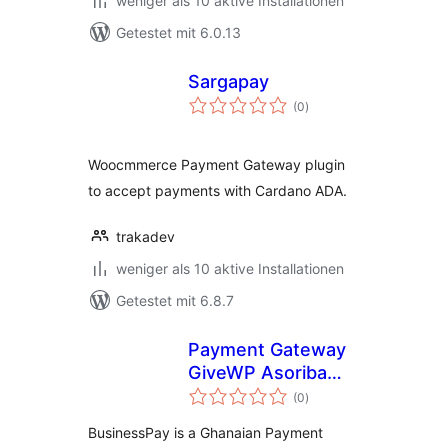
weniger als 10 aktive Installationen
Getestet mit 6.0.13
Sargapay
Bewertungen
(0
)
insgesamt
Woocmmerce Payment Gateway plugin
to accept payments with Cardano ADA.
trakadev
weniger als 10 aktive Installationen
Getestet mit 6.8.7
Payment Gateway
GiveWP Asoriba
Bewertungen
BusinessPay
(0
)
insgesamt
BusinessPay is a Ghanaian Payment