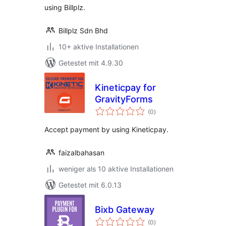
using Billplz.
Billplz Sdn Bhd
10+ aktive Installationen
Getestet mit 4.9.30
Kineticpay for
GravityForms
Bewertungen
(0
)
insgesamt
Accept payment by using Kineticpay.
faizalbahasan
weniger als 10 aktive Installationen
Getestet mit 6.0.13
Bixb Gateway
Bewertungen
(0
)
insgesamt