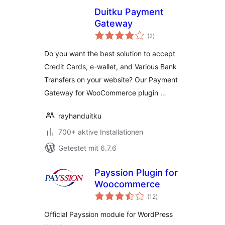
Duitku Payment
Gateway
Bewertungen
(2
)
insgesamt
Do you want the best solution to accept
Credit Cards, e-wallet, and Various Bank
Transfers on your website? Our Payment
Gateway for WooCommerce plugin …
rayhanduitku
700+ aktive Installationen
Getestet mit 6.7.6
Payssion Plugin for
Woocommerce
Bewertungen
(12
)
insgesamt
Official Payssion module for WordPress