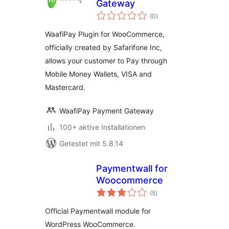
Gateway
Bewertungen
(0
)
insgesamt
WaafiPay Plugin for WooCommerce,
officially created by Safarifone Inc,
allows your customer to Pay through
Mobile Money Wallets, VISA and
Mastercard.
WaafiPay Payment Gateway
100+ aktive Installationen
Getestet mit 5.8.14
Paymentwall for
Woocommerce
Bewertungen
(5
)
insgesamt
Official Paymentwall module for
WordPress WooCommerce.