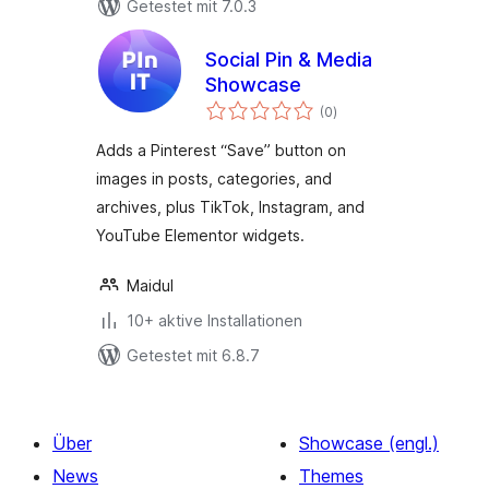
Getestet mit 7.0.3
Social Pin & Media
Showcase
Bewertungen
(0
)
insgesamt
Adds a Pinterest “Save” button on
images in posts, categories, and
archives, plus TikTok, Instagram, and
YouTube Elementor widgets.
Maidul
10+ aktive Installationen
Getestet mit 6.8.7
Über
Showcase (engl.)
News
Themes