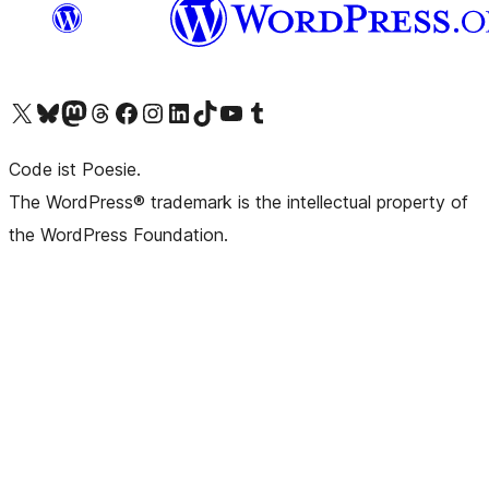
Unser X-Konto (früher Twitter) besuchen
Unser Bluesky-Konto besuchen
Unser Mastodon-Konto besuchen
Unser Threads-Konto besuchen
Unsere Facebook-Seite besuchen
Unser Instagram-Konto besuchen
Unser LinkedIn-Konto besuchen
Unser TikTok-Konto besuchen
Unseren YouTube-Kanal besuchen
Unser Tumblr-Konto besuchen
Code ist Poesie.
The WordPress® trademark is the intellectual property of
the WordPress Foundation.