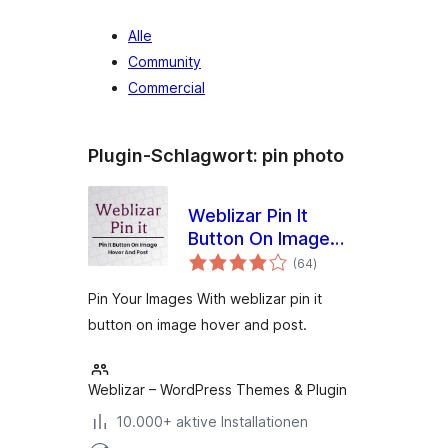
Alle
Community
Commercial
Plugin-Schlagwort:
pin photo
Weblizar Pin It
Button On Image
Bewertungen
Hover And Post
(64
)
insgesamt
Pin Your Images With weblizar pin it
button on image hover and post.
Weblizar – WordPress Themes & Plugin
10.000+ aktive Installationen