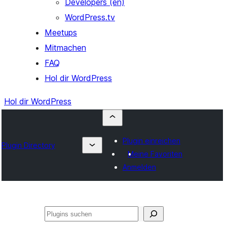
Developers (en)
WordPress.tv
Meetups
Mitmachen
FAQ
Hol dir WordPress
Hol dir WordPress
Plugin einreichen
Plugin Directory
Meine Favoriten
Anmelden
Suchen