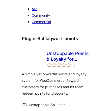
Alle
Community
Commercial
Plugin-Schlagwort:
points
Unstoppable Points
& Loyalty for
Bewertungen
WooCommerce
(0
)
insgesamt
A simple yet powerful points and loyalty
system for WooCommerce. Reward
customers for purchases and let them
redeem points for discounts.
Unstoppable Solutions