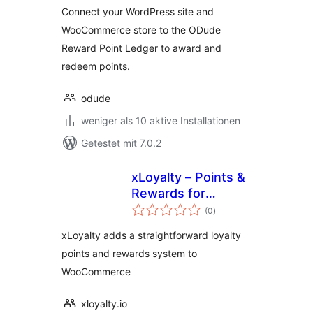
Connect your WordPress site and
WooCommerce store to the ODude
Reward Point Ledger to award and
redeem points.
odude
weniger als 10 aktive Installationen
Getestet mit 7.0.2
xLoyalty – Points &
Rewards for
Bewertungen
WooCommerce
(0
)
insgesamt
xLoyalty adds a straightforward loyalty
points and rewards system to
WooCommerce
xloyalty.io