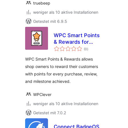
truebeep
weniger als 10 aktive Installationen
Getestet mit 6.9.5
WPC Smart Points
& Rewards for
Bewertungen
WooCommerce
(0
)
insgesamt
WPC Smart Points & Rewards allows
shop owners to reward their customers
with points for every purchase, review,
and milestone achieved.
WPClever
weniger als 10 aktive Installationen
Getestet mit 7.0.2
Connect BadgeOS