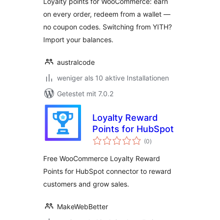
Loyalty points for WooCommerce: earn
on every order, redeem from a wallet —
no coupon codes. Switching from YITH?
Import your balances.
australcode
weniger als 10 aktive Installationen
Getestet mit 7.0.2
Loyalty Reward
Points for HubSpot
Bewertungen
(0
)
insgesamt
Free WooCommerce Loyalty Reward
Points for HubSpot connector to reward
customers and grow sales.
MakeWebBetter