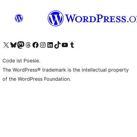
Unser X-Konto (früher Twitter) besuchen
Unser Bluesky-Konto besuchen
Unser Mastodon-Konto besuchen
Unser Threads-Konto besuchen
Unsere Facebook-Seite besuchen
Unser Instagram-Konto besuchen
Unser LinkedIn-Konto besuchen
Unser TikTok-Konto besuchen
Unseren YouTube-Kanal besuchen
Unser Tumblr-Konto besuchen
Code ist Poesie.
The WordPress® trademark is the intellectual property
of the WordPress Foundation.