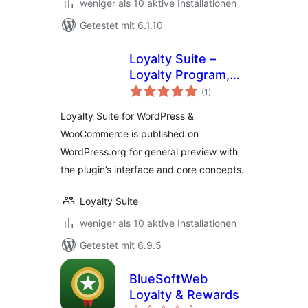
weniger als 10 aktive Installationen
Getestet mit 6.1.10
Loyalty Suite –
Loyalty Program,
Bewertungen
Gamification,
(1
)
insgesamt
Ranks, Rewards,
Loyalty Suite for WordPress &
Points & Wallets
WooCommerce is published on
WordPress.org for general preview with
the plugin’s interface and core concepts.
Loyalty Suite
weniger als 10 aktive Installationen
Getestet mit 6.9.5
BlueSoftWeb
Loyalty & Rewards
Bewertungen