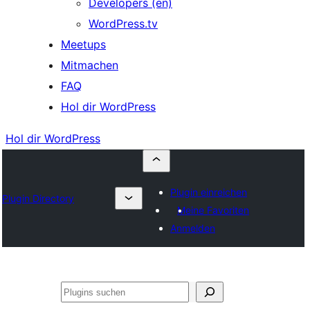
Developers (en)
WordPress.tv
Meetups
Mitmachen
FAQ
Hol dir WordPress
Hol dir WordPress
Plugin einreichen
Plugin Directory
Meine Favoriten
Anmelden
Suchen