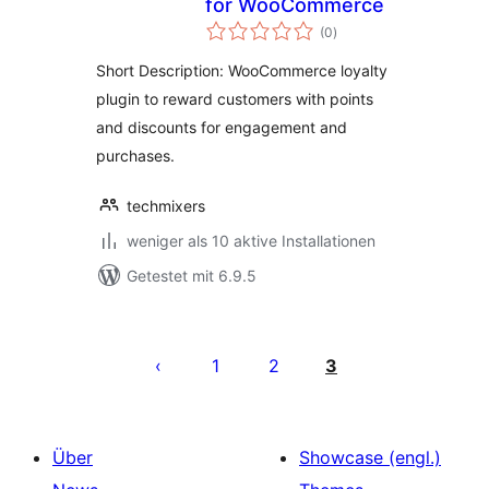
for WooCommerce
Bewertungen
(0
)
insgesamt
Short Description: WooCommerce loyalty
plugin to reward customers with points
and discounts for engagement and
purchases.
techmixers
weniger als 10 aktive Installationen
Getestet mit 6.9.5
Seitennummerierung
der
1
2
3
Beiträge
Über
Showcase (engl.)