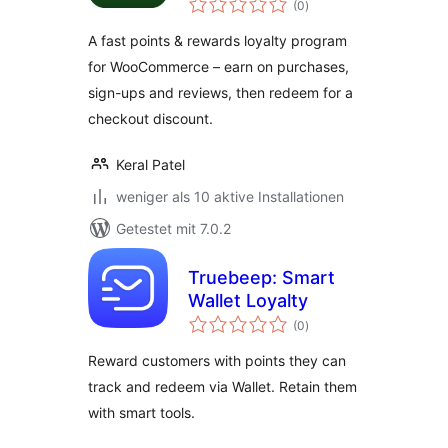
(0
)
insgesamt
A fast points & rewards loyalty program
for WooCommerce – earn on purchases,
sign-ups and reviews, then redeem for a
checkout discount.
Keral Patel
weniger als 10 aktive Installationen
Getestet mit 7.0.2
Truebeep: Smart
Wallet Loyalty
Bewertungen
(0
)
insgesamt
Reward customers with points they can
track and redeem via Wallet. Retain them
with smart tools.