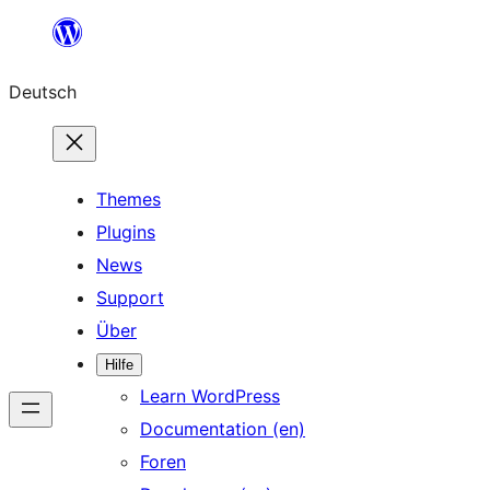
Zum
Inhalt
Deutsch
springen
Themes
Plugins
News
Support
Über
Hilfe
Learn WordPress
Documentation (en)
Foren