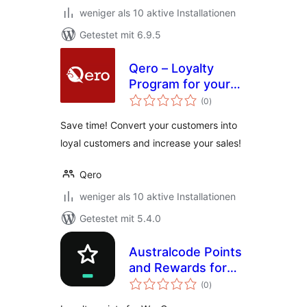
weniger als 10 aktive Installationen
Getestet mit 6.9.5
Qero – Loyalty
Program for your
Bewertungen
store
(0
)
insgesamt
Save time! Convert your customers into
loyal customers and increase your sales!
Qero
weniger als 10 aktive Installationen
Getestet mit 5.4.0
Australcode Points
and Rewards for
Bewertungen
WooCommerce
(0
)
insgesamt