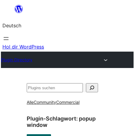
Zum
Inhalt
Deutsch
springen
Hol dir WordPress
Plugin Directory
Suchen
Alle
Community
Commercial
Plugin-Schlagwort:
popup
window