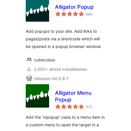
Alligator Popup
Bewertungen
(45
)
insgesamt
Add popups to your site. Add links to
pages/posts via a shortcode which will
be opened in a popup browser window.
cubecolour
2.000+ aktive Installationen
Getestet mit 6.8.7
Alligator Menu
Popup
Bewertungen
(17
)
insgesamt
Add the 'mpopup' class to a menu item in
a custom menu to open the target in a