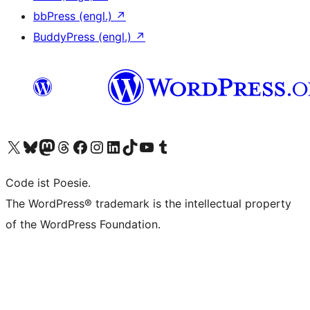
bbPress (engl.)
↗
BuddyPress (engl.)
↗
Unser X-Konto (früher Twitter) besuchen
Unser Bluesky-Konto besuchen
Unser Mastodon-Konto besuchen
Unser Threads-Konto besuchen
Unsere Facebook-Seite besuchen
Unser Instagram-Konto besuchen
Unser LinkedIn-Konto besuchen
Unser TikTok-Konto besuchen
Unseren YouTube-Kanal besuchen
Unser Tumblr-Konto besuchen
Code ist Poesie.
The WordPress® trademark is the intellectual property
of the WordPress Foundation.