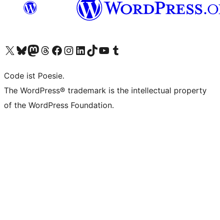
Unser X-Konto (früher Twitter) besuchen
Unser Bluesky-Konto besuchen
Unser Mastodon-Konto besuchen
Unser Threads-Konto besuchen
Unsere Facebook-Seite besuchen
Unser Instagram-Konto besuchen
Unser LinkedIn-Konto besuchen
Unser TikTok-Konto besuchen
Unseren YouTube-Kanal besuchen
Unser Tumblr-Konto besuchen
Code ist Poesie.
The WordPress® trademark is the intellectual property
of the WordPress Foundation.