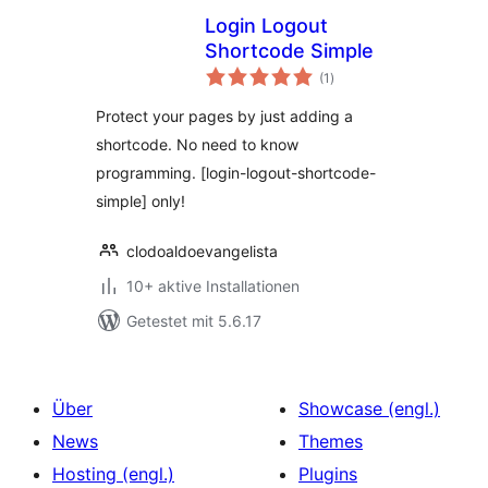
Login Logout
Shortcode Simple
Bewertungen
(1
)
insgesamt
Protect your pages by just adding a
shortcode. No need to know
programming. [login-logout-shortcode-
simple] only!
clodoaldoevangelista
10+ aktive Installationen
Getestet mit 5.6.17
Über
Showcase (engl.)
News
Themes
Hosting (engl.)
Plugins