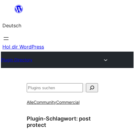
Zum
Inhalt
Deutsch
springen
Hol dir WordPress
Plugin Directory
Suchen
Alle
Community
Commercial
Plugin-Schlagwort:
post
protect