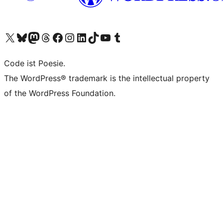
Unser X-Konto (früher Twitter) besuchen
Unser Bluesky-Konto besuchen
Unser Mastodon-Konto besuchen
Unser Threads-Konto besuchen
Unsere Facebook-Seite besuchen
Unser Instagram-Konto besuchen
Unser LinkedIn-Konto besuchen
Unser TikTok-Konto besuchen
Unseren YouTube-Kanal besuchen
Unser Tumblr-Konto besuchen
Code ist Poesie.
The WordPress® trademark is the intellectual property
of the WordPress Foundation.