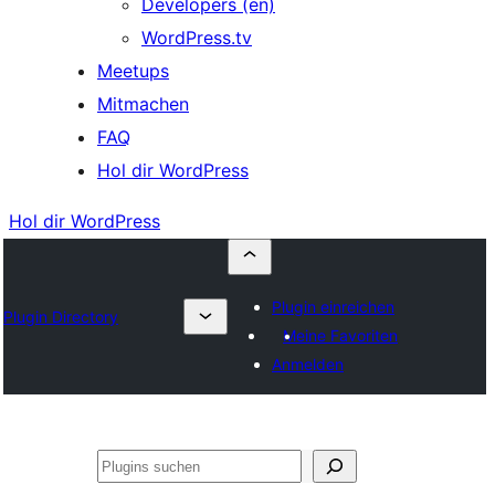
Developers (en)
WordPress.tv
Meetups
Mitmachen
FAQ
Hol dir WordPress
Hol dir WordPress
Plugin einreichen
Plugin Directory
Meine Favoriten
Anmelden
Suchen