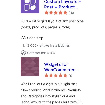
Custom Layouts –
Post + Product
Bewertungen
grids made easy
(25
)
insgesamt
Build a list or grid layout of any post type
(posts, products, pages + more).
Code Amp
3.000+ aktive Installationen
Getestet mit 6.9.6
Widgets for
WooCommerce
Bewertungen
Products on
(8
)
insgesamt
Elementor
Woo Products widget is a plugin that
allows adding WooCommerce Products
and Categories into stylish grid and
listing layouts to the pages built with E …