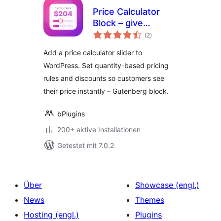
Price Calculator
Block – give
Bewertungen
customers instant
(2
)
insgesamt
price estimates
Add a price calculator slider to
WordPress. Set quantity-based pricing
rules and discounts so customers see
their price instantly – Gutenberg block.
bPlugins
200+ aktive Installationen
Getestet mit 7.0.2
Über
Showcase (engl.)
News
Themes
Hosting (engl.)
Plugins