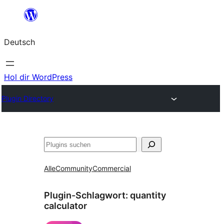
Zum
Inhalt
Deutsch
springen
Hol dir WordPress
Plugin Directory
Suchen
Alle
Community
Commercial
Plugin-Schlagwort:
quantity
calculator