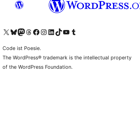
Unser X-Konto (früher Twitter) besuchen
Unser Bluesky-Konto besuchen
Unser Mastodon-Konto besuchen
Unser Threads-Konto besuchen
Unsere Facebook-Seite besuchen
Unser Instagram-Konto besuchen
Unser LinkedIn-Konto besuchen
Unser TikTok-Konto besuchen
Unseren YouTube-Kanal besuchen
Unser Tumblr-Konto besuchen
Code ist Poesie.
The WordPress® trademark is the intellectual property
of the WordPress Foundation.