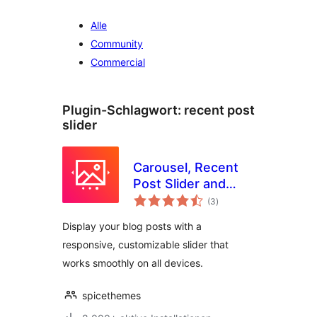
Alle
Community
Commercial
Plugin-Schlagwort:
recent post
slider
Carousel, Recent
Post Slider and
Bewertungen
Banner Slider
(3
)
insgesamt
Display your blog posts with a
responsive, customizable slider that
works smoothly on all devices.
spicethemes