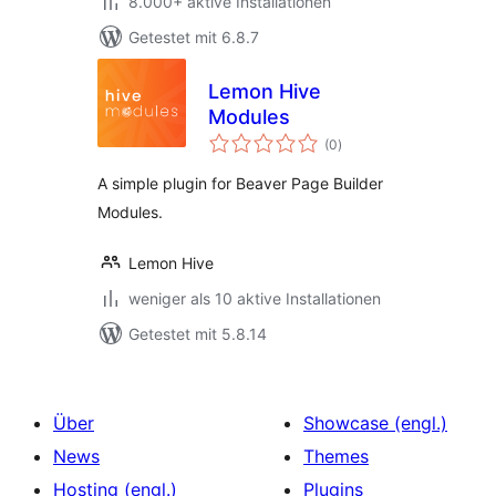
8.000+ aktive Installationen
Getestet mit 6.8.7
Lemon Hive
Modules
Bewertungen
(0
)
insgesamt
A simple plugin for Beaver Page Builder
Modules.
Lemon Hive
weniger als 10 aktive Installationen
Getestet mit 5.8.14
Über
Showcase (engl.)
News
Themes
Hosting (engl.)
Plugins