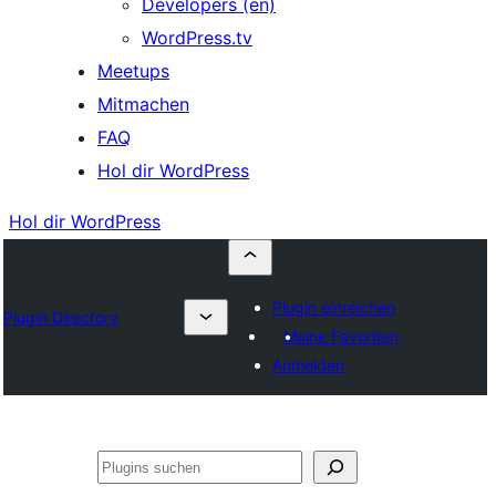
Developers (en)
WordPress.tv
Meetups
Mitmachen
FAQ
Hol dir WordPress
Hol dir WordPress
Plugin einreichen
Plugin Directory
Meine Favoriten
Anmelden
Suchen