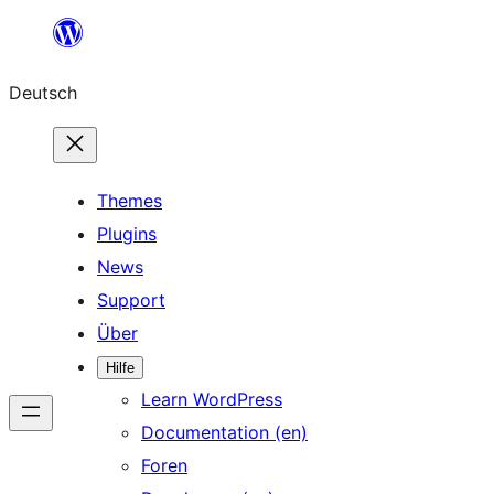
Zum
Inhalt
Deutsch
springen
Themes
Plugins
News
Support
Über
Hilfe
Learn WordPress
Documentation (en)
Foren