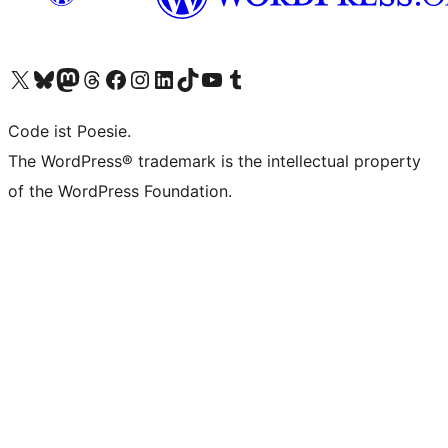
Unser X-Konto (früher Twitter) besuchen
Unser Bluesky-Konto besuchen
Unser Mastodon-Konto besuchen
Unser Threads-Konto besuchen
Unsere Facebook-Seite besuchen
Unser Instagram-Konto besuchen
Unser LinkedIn-Konto besuchen
Unser TikTok-Konto besuchen
Unseren YouTube-Kanal besuchen
Unser Tumblr-Konto besuchen
Code ist Poesie.
The WordPress® trademark is the intellectual property
of the WordPress Foundation.