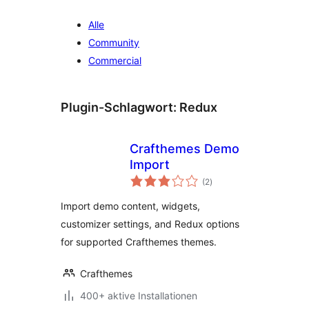
Alle
Community
Commercial
Plugin-Schlagwort:
Redux
Crafthemes Demo
Import
Bewertungen
(2
)
insgesamt
Import demo content, widgets,
customizer settings, and Redux options
for supported Crafthemes themes.
Crafthemes
400+ aktive Installationen