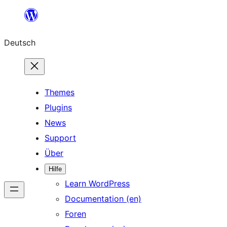
Zum
Inhalt
Deutsch
springen
Themes
Plugins
News
Support
Über
Hilfe
Learn WordPress
Documentation (en)
Foren