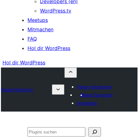
Developers (en)
WordPress.tv
Meetups
Mitmachen
FAQ
Hol dir WordPress
Hol dir WordPress
Plugin einreichen
Plugin Directory
Meine Favoriten
Anmelden
Suchen