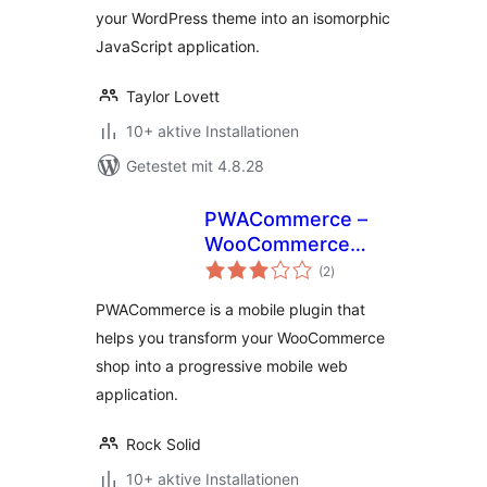
your WordPress theme into an isomorphic
JavaScript application.
Taylor Lovett
10+ aktive Installationen
Getestet mit 4.8.28
PWACommerce –
WooCommerce
Bewertungen
Mobile Plugin for
(2
)
insgesamt
Progressive Web
PWACommerce is a mobile plugin that
Apps & Hybrid
helps you transform your WooCommerce
Mobile Apps
shop into a progressive mobile web
application.
Rock Solid
10+ aktive Installationen