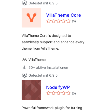
Getestet mit 6.9.5
VillaTheme Core
Bewertungen
(0
)
insgesamt
VillaTheme Core is designed to
seamlessly support and enhance every
theme from VillaTheme.
VillaTheme
50+ aktive Installationen
Getestet mit 6.9.5
NodeifyWP
Bewertungen
(0
)
insgesamt
Powerful framework plugin for turning