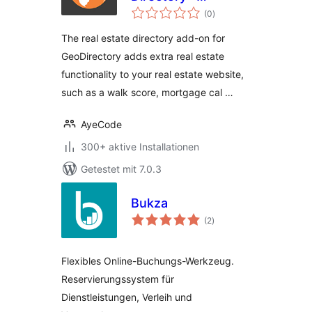
Bewertungen
GeoDirectory Add-
(0
)
insgesamt
on
The real estate directory add-on for
GeoDirectory adds extra real estate
functionality to your real estate website,
such as a walk score, mortgage cal …
AyeCode
300+ aktive Installationen
Getestet mit 7.0.3
Bukza
Bewertungen
(2
)
insgesamt
Flexibles Online-Buchungs-Werkzeug.
Reservierungssystem für
Dienstleistungen, Verleih und