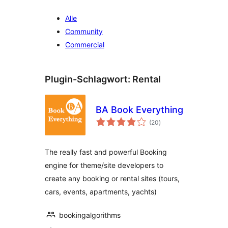
Alle
Community
Commercial
Plugin-Schlagwort:
Rental
BA Book Everything
Bewertungen
(20
)
insgesamt
The really fast and powerful Booking
engine for theme/site developers to
create any booking or rental sites (tours,
cars, events, apartments, yachts)
bookingalgorithms