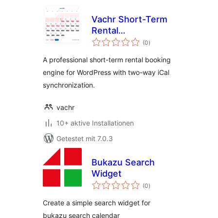
Vachr Short-Term
Rental
Bewertungen
Reservations
(0
)
insgesamt
A professional short-term rental booking
engine for WordPress with two-way iCal
synchronization.
vachr
10+ aktive Installationen
Getestet mit 7.0.3
Bukazu Search
Widget
Bewertungen
(0
)
insgesamt
Create a simple search widget for
bukazu search calendar