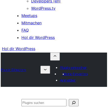
Developers (en)
WordPress.tv
Meetups
Mitmachen
FAQ
Hol dir WordPress
Hol dir WordPress
Plugin einreichen
Plugin Directory
Meine Favoriten
Anmelden
Suchen