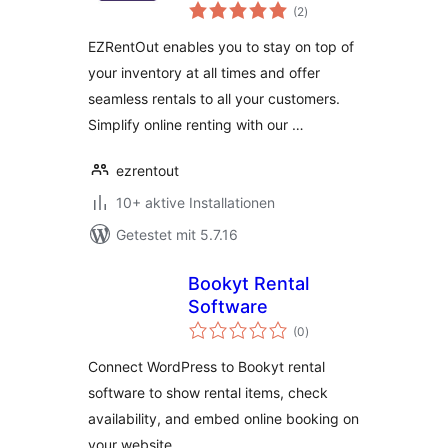
Bewertungen
(2
)
insgesamt
EZRentOut enables you to stay on top of
your inventory at all times and offer
seamless rentals to all your customers.
Simplify online renting with our …
ezrentout
10+ aktive Installationen
Getestet mit 5.7.16
Bookyt Rental
Software
Bewertungen
(0
)
insgesamt
Connect WordPress to Bookyt rental
software to show rental items, check
availability, and embed online booking on
your website.