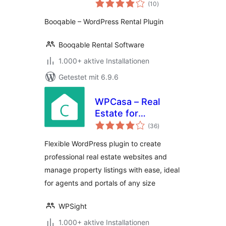
Bewertungen
(10
)
insgesamt
Booqable – WordPress Rental Plugin
Booqable Rental Software
1.000+ aktive Installationen
Getestet mit 6.9.6
WPCasa – Real
Estate for
Bewertungen
WordPress
(36
)
insgesamt
Flexible WordPress plugin to create
professional real estate websites and
manage property listings with ease, ideal
for agents and portals of any size
WPSight
1.000+ aktive Installationen