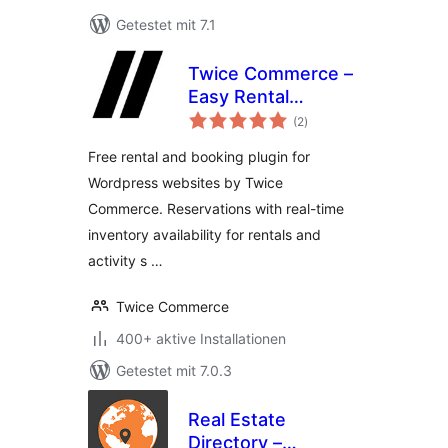
Getestet mit 7.1
Twice Commerce –
Easy Rental
Bewertungen
Booking System
(2
)
insgesamt
Free rental and booking plugin for
Wordpress websites by Twice
Commerce. Reservations with real-time
inventory availability for rentals and
activity s …
Twice Commerce
400+ aktive Installationen
Getestet mit 7.0.3
Real Estate
Directory –