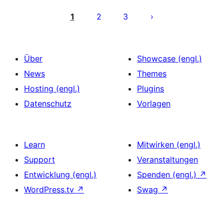
Seitennummerierung
der
1
2
3
Beiträge
Über
Showcase (engl.)
News
Themes
Hosting (engl.)
Plugins
Datenschutz
Vorlagen
Learn
Mitwirken (engl.)
Support
Veranstaltungen
Entwicklung (engl.)
Spenden (engl.)
↗
WordPress.tv
↗
Swag
↗