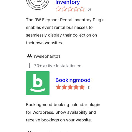
Inventory
Bewertungen
(0
)
insgesamt
The RW Elephant Rental Inventory Plugin
enables event rental businesses to
seamlessly display their collection on
their own websites.
rwelephant01
70+ aktive Installationen
Bookingmood
Bewertungen
(1
)
insgesamt
Bookingmood booking calendar plugin
for Wordpress. Show availability and
receive bookings on your website.