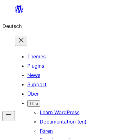
Zum
Inhalt
Deutsch
springen
Themes
Plugins
News
Support
Über
Hilfe
Learn WordPress
Documentation (en)
Foren