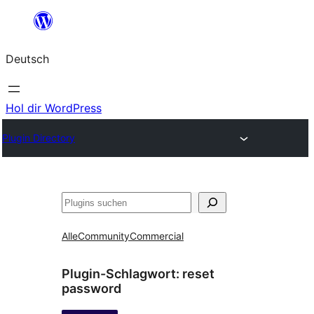
Zum
Inhalt
Deutsch
springen
Hol dir WordPress
Plugin Directory
Suchen
Alle
Community
Commercial
Plugin-Schlagwort:
reset
password