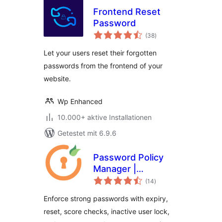
Frontend Reset
Password
Bewertungen
(38
)
insgesamt
Let your users reset their forgotten
passwords from the frontend of your
website.
Wp Enhanced
10.000+ aktive Installationen
Getestet mit 6.9.6
Password Policy
Manager |
Bewertungen
Password Manager
(14
)
insgesamt
Enforce strong passwords with expiry,
reset, score checks, inactive user lock,