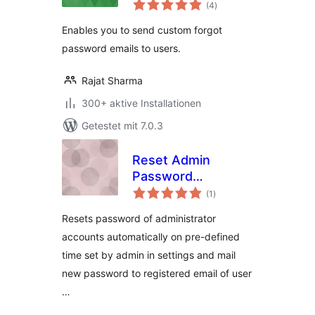
Bewertungen
(4
)
insgesamt
Enables you to send custom forgot
password emails to users.
Rajat Sharma
300+ aktive Installationen
Getestet mit 7.0.3
Reset Admin
Password
Bewertungen
Periodically
(1
)
insgesamt
Resets password of administrator
accounts automatically on pre-defined
time set by admin in settings and mail
new password to registered email of user
…