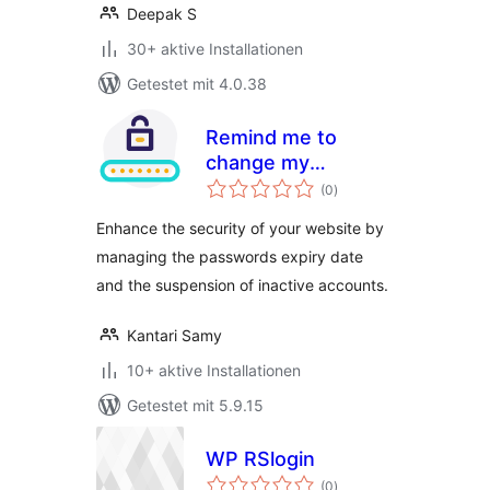
Deepak S
30+ aktive Installationen
Getestet mit 4.0.38
Remind me to
change my
Bewertungen
password
(0
)
insgesamt
Enhance the security of your website by
managing the passwords expiry date
and the suspension of inactive accounts.
Kantari Samy
10+ aktive Installationen
Getestet mit 5.9.15
WP RSlogin
Bewertungen
(0
)