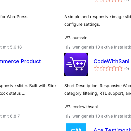
i
 for WordPress.
A simple and responsive image sli
configure settings.
aumsrini
t mit 5.6.18
weniger als 10 aktive Installat
ommerce Product
CodeWithSani 
B
(0
)
i
nsive slider. Built with Slick
Short Description: Responsive Woo
stock status …
category filtering, RTL support, an
codewithsani
t mit 6.8.7
weniger als 10 aktive Installat
Ace Testimonia