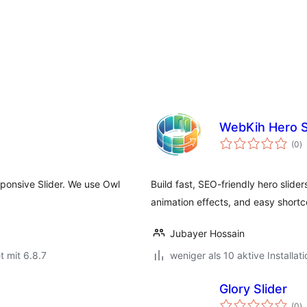
WebKih Hero S
B
(0
)
i
sponsive Slider. We use Owl
Build fast, SEO-friendly hero slide
animation effects, and easy short
Jubayer Hossain
t mit 6.8.7
weniger als 10 aktive Installat
Glory Slider
B
(0
)