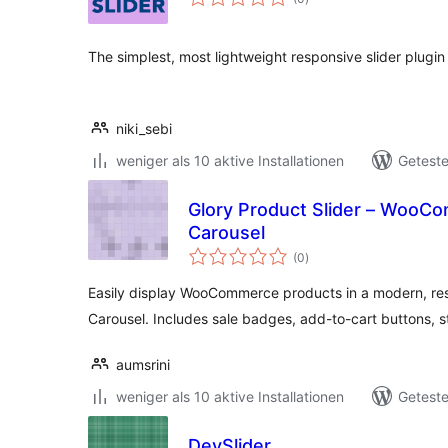
insgesamt
The simplest, most lightweight responsive slider plugin
niki_sebi
weniger als 10 aktive Installationen
Geteste
Glory Product Slider – WooC
Carousel
Bewertungen
(0
)
insgesamt
Easily display WooCommerce products in a modern, respo
Carousel. Includes sale badges, add-to-cart buttons, 
aumsrini
weniger als 10 aktive Installationen
Geteste
DevSlider