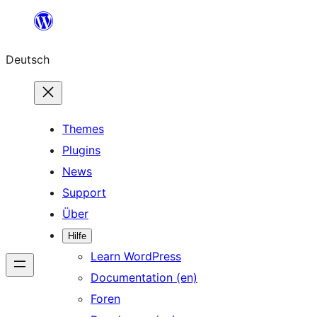
Zum
Inhalt
Deutsch
springen
Themes
Plugins
News
Support
Über
Hilfe
Learn WordPress
Documentation (en)
Foren