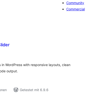
Community
Commercial
lider
ewertungen
nsgesamt
rs in WordPress with responsive layouts, clean
code output.
ionen
Getestet mit 6.9.6
ewertungen