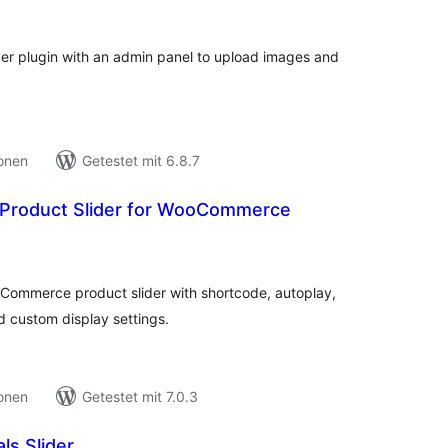
nsgesamt
der plugin with an admin panel to upload images and
ionen
Getestet mit 6.8.7
Product Slider for WooCommerce
ewertungen
nsgesamt
Commerce product slider with shortcode, autoplay,
d custom display settings.
ionen
Getestet mit 7.0.3
ls Slider