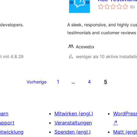
B
(0
)
i
 developers.
A sleek, responsive, and highly cu
testimonials and customer reviews i
Acewebx
t mit 4.8.29
weniger als 10 aktive Installat
1
4
5
Vorherige
…
earn
Mitwirken (engl.)
WordPres
upport
Veranstaltungen
↗
ntwicklung
Spenden (engl.)
Matt (engl