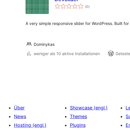
Bewertungen
(0
)
insgesamt
A very simple responsive slider for WordPress. Built for
Dominykas
weniger als 10 aktive Installationen
Geteste
Seitennummerierung
der
Beiträge
Über
Showcase (engl.)
L
News
Themes
S
Hosting (engl.)
Plugins
E