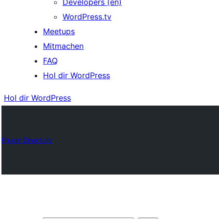
Developers (en)
WordPress.tv
Meetups
Mitmachen
FAQ
Hol dir WordPress
Hol dir WordPress
Plugin Directory